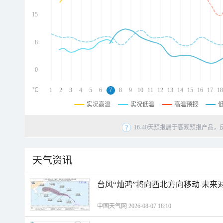
d
d
15
d
8
0
℃
1
2
3
4
5
6
7
8
9
10
11
12
13
14
15
16
17
18
实况高温
实况低温
高温预报
16-40天预报属于客观预报产品，
天气资讯
台风“灿鸿”将向西北方向移动 未来
中国天气网 2026-08-07 18:10