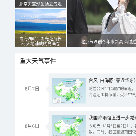
北京天空现鱼鳞云景观
青海湖畔：湖光花海长
北京气温创今年来新高 焖蒸
云 天地铺成明亮画卷
重大天气事件
台风“白海豚”靠近华东
8月7日
随着台风“白海豚”的靠近
高温范围将缩减，受冷空气
8月6日
今明天（8月6日至7日）
散。同时，我国高温范围较