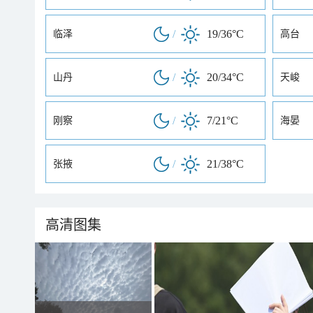
/
19/36°C
临泽
高台
/
20/34°C
山丹
天峻
/
7/21°C
刚察
海晏
/
21/38°C
张掖
高清图集