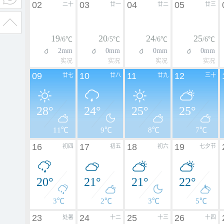
02
03
04
05
二十
廿一
廿二
廿三
19
20
24
25
/6℃
/5℃
/6℃
/6℃
2mm
0mm
0mm
0mm
实况
实况
实况
实况
09
10
11
12
廿七
廿八
廿九
三十
28°
24°
25°
25°
11℃
9℃
8℃
7℃
16
17
18
19
初四
初五
初六
七夕节
20°
21°
21°
22°
3℃
2℃
3℃
5℃
23
24
25
26
处暑
十二
十三
十四