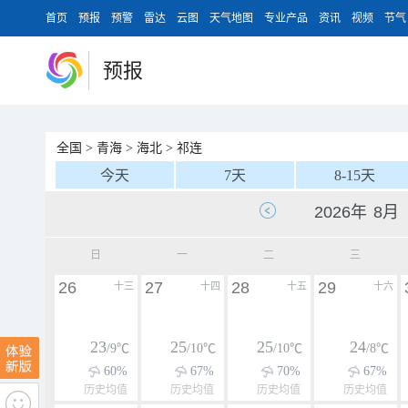
首页
预报
预警
雷达
云图
天气地图
专业产品
资讯
视频
节气
预报
全国
>
青海
>
海北
>
祁连
今天
7天
8-15天
日
一
二
三
26
27
28
29
十三
十四
十五
十六
23
25
25
24
/9℃
/10℃
/10℃
/8℃
60%
67%
70%
67%
历史均值
历史均值
历史均值
历史均值