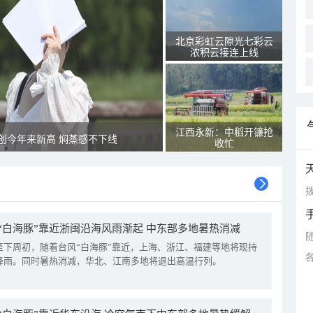
北京彩虹云隙光七彩云
浓积云接连上线
江西永新：中稻开镰抢
创今年来新高 焖蒸感不下线
收忙
拨
“白海豚”靠近浙闽沿海风雨渐起 中东部多地暑热消减
至下周初，随着台风“白海豚”靠近，上海、浙江、福建等地将现持
降雨。同时暑热消减，华北、江南多地将退出高温行列。