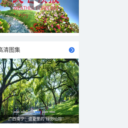
高清图集
呼伦贝尔草原 藏着最治愈的蓝天白云