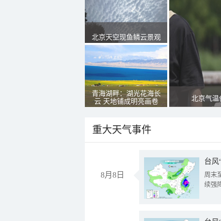
北京天空现鱼鳞云景观
青海湖畔：湖光花海长
北京气温
云 天地铺成明亮画卷
重大天气事件
台风
8月8日
周末
续强