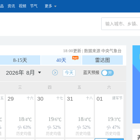
品
资讯
视频
节气
更多
18:00更新 | 数据来源 中央气象台
8-15天
40天
雷达图
蓝天预报
今天
三
四
五
六
29
30
31
01
十五
十六
十七
十八
建军节
18
19
18
19
℃
/4℃
/6℃
/4℃
/3℃
%
63%
52%
52%
47%
值
历史均值
历史均值
历史均值
历史均值