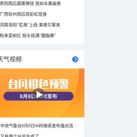
贵阳雨后晨雾缭绕 宛如水墨画卷
广西钦州雨后双彩虹现身
河南洛阳“花海”上线 美景引客来
秋来栾树红 枝头挂满“胭脂果”
天气视频
中央气象台8月8日06时继续发布强对流天气蓝色预警
又有两个台风生成了