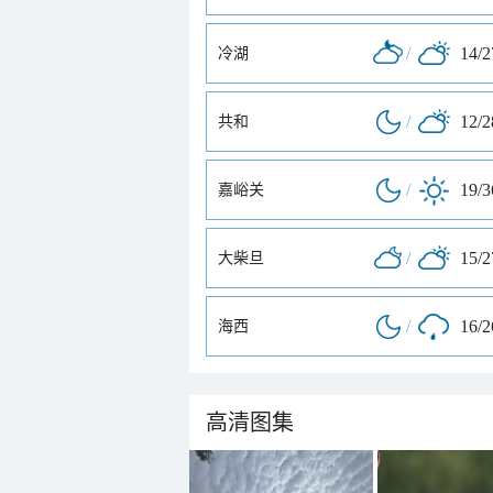
/
14/
冷湖
/
12/
共和
/
19/
嘉峪关
/
15/
大柴旦
/
16/
海西
高清图集