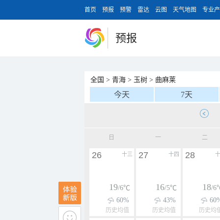
首页
预报
预警
雷达
云图
天气地图
专业产
预报
全国
>
青海
>
玉树
>
曲麻莱
今天
7天
日
一
二
26
27
28
十三
十四
19
16
18
/6℃
/5℃
/6
60%
43%
60
历史均值
历史均值
历史均