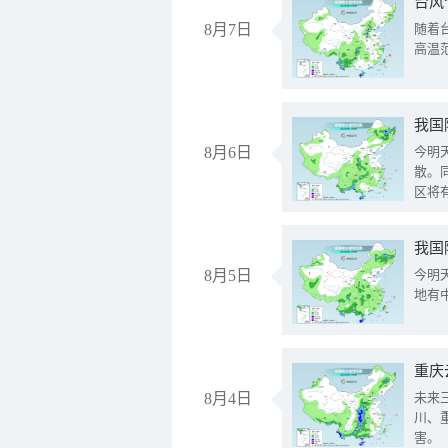
台风
8月7日
随着
高温
8月6日
今明
散。
区将
我国
8月5日
今明
地有
重庆
8月4日
未来
川、
害。