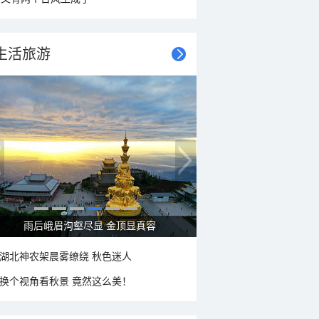
生活旅游
秋意浓 蓝天映衬下的哈尔滨伏尔加庄园
湖北神农架晨雾缭绕 秋色迷人
换个视角看秋景 竟然这么美！