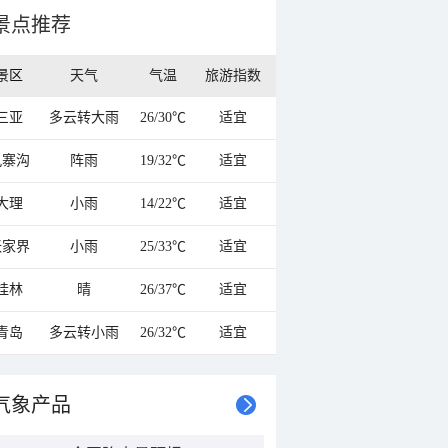
景点推荐
景区
天气
气温
旅游指数
三亚
多云转大雨
26/30℃
适宜
九寨沟
阵雨
19/32℃
适宜
大理
小雨
14/22℃
适宜
张家界
小雨
25/33℃
适宜
桂林
晴
26/37℃
适宜
青岛
多云转小雨
26/32℃
适宜
气象产品