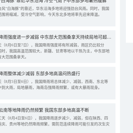
“白海豚”靠近华东沿海 冷空气南下中东部多地暑热缓解
台风“白海豚”的靠近，华东沿海多地将迎强劲台风雨。同时，我国
范围将缩减，受冷空气影响，今天东北多地将率先迎来降温。
我国降雨强度进一步减弱 中东部大范围桑拿天持续局地可超38℃
天（8月6日至7日），我国降雨强度将有所减弱，雨区仍比较分
同时，我国高温范围较大，新疆、甘肃等地以干热为主，中东部地
有大范围桑拿天。
降雨整体减少减弱 东部多地高温闷热盛行
天（8月5日至6日），我国降雨将总体减少、减弱，西南、东北等
中到大雨，局地暴雨，海南岛强降雨频繁，或有大暴雨现身。
云南等地降雨仍然频繁 我国东部多地高温不断
三天（8月4日至6日），我国降雨逐步减少、减弱，但在陕西、四
重庆、贵州等地仍然降雨频繁，需防范连续降雨可能引发的次生灾