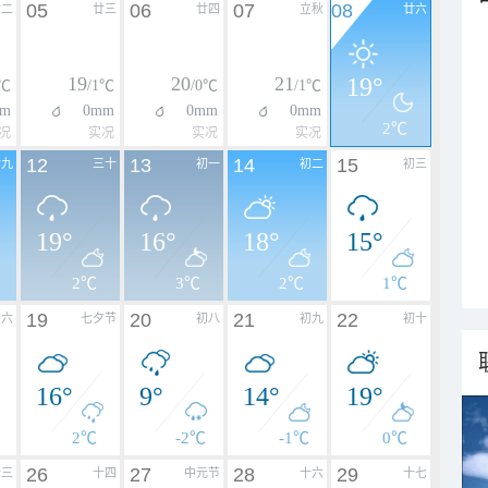
05
06
07
08
廿二
廿三
廿四
立秋
廿六
19
20
21
19°
0℃
/1℃
/0℃
/1℃
m
0mm
0mm
0mm
2℃
况
实况
实况
实况
12
13
14
15
廿九
三十
初一
初二
初三
19°
16°
18°
15°
2℃
3℃
2℃
1℃
19
20
21
22
初六
七夕节
初八
初九
初十
16°
9°
14°
19°
2℃
-2℃
-1℃
0℃
26
27
28
29
十三
十四
中元节
十六
十七