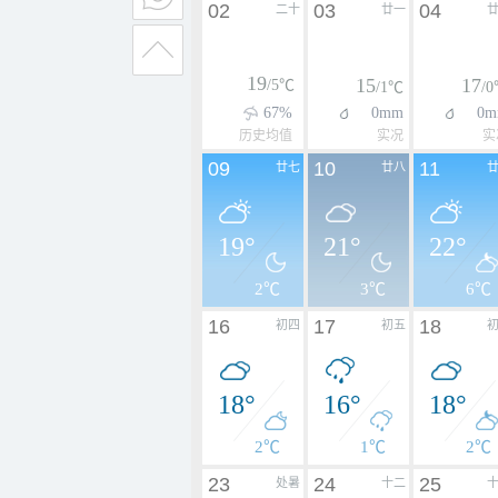
02
03
04
二十
廿一
19
15
17
/5℃
/1℃
/
67%
0mm
0m
历史均值
实况
实
09
10
11
廿七
廿八
19°
21°
22°
2℃
3℃
6℃
16
17
18
初四
初五
18°
16°
18°
2℃
1℃
2℃
23
24
25
处暑
十二