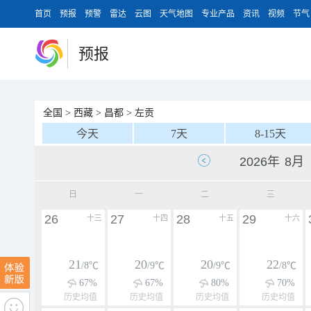
首页
预报
预警
雷达
云图
天气地图
专业产品
资讯
视频
节气
预报
全国
>
西藏
>
昌都
>
左贡
今天
7天
8-15天
日
一
二
三
26
27
28
29
十三
十四
十五
十六
21
20
20
22
/8℃
/9℃
/9℃
/8℃
67%
67%
80%
70%
历史均值
历史均值
历史均值
历史均值