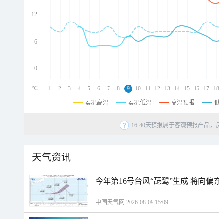
d
d
12
d
6
0
℃
1
2
3
4
5
6
7
8
9
10
11
12
13
14
15
16
17
18
实况高温
实况低温
高温预报
16-40天预报属于客观预报产品，
天气资讯
今年第16号台风“琵鹭”生成 将向
中国天气网 2026-08-09 15:09