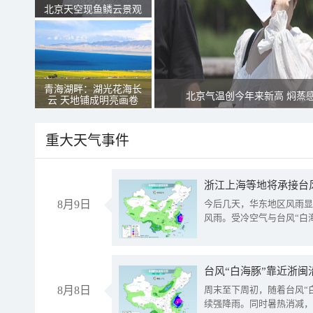
北京天空现鱼鳞云景观
青海湖畔：湖光花海长
北京气温创今年来新高 焖蒸
云 天地铺成明亮画卷
重大天气事件
浙江上海等地将承接台风
8月9日
今后几天，华东地区风雨显
风雨。受冷空气与台风“白
台风“白海豚”靠近浙闽
8月8日
周末至下周初，随着台风“
续强降雨。同时暑热消减，