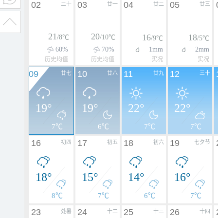
02
03
04
05
二十
廿一
廿二
廿三
21
20
16
18
/8℃
/10℃
/9℃
/5℃
60%
70%
1mm
2mm
历史均值
历史均值
实况
实况
09
10
11
12
廿七
廿八
廿九
三十
19°
19°
22°
22°
7℃
6℃
7℃
7℃
16
17
18
19
初四
初五
初六
七夕节
18°
15°
14°
16°
8℃
7℃
6℃
7℃
23
24
25
26
处暑
十二
十三
十四