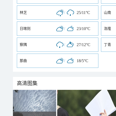
/
25/11°C
林芝
山南
/
23/10°C
日喀则
洛隆
/
27/12°C
察隅
丁青
/
18/5°C
那曲
高清图集