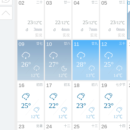
02
03
04
05
二十
廿一
廿二
廿三
23
22
25
23
/12℃
/12℃
/12℃
/12℃
3mm
4mm
7mm
0mm
实况
实况
实况
实况
09
10
11
12
廿七
廿八
廿九
三十
26°
27°
28°
25°
12℃
12℃
13℃
14℃
16
17
18
19
初四
初五
初六
七夕节
25°
22°
23°
23°
12℃
12℃
12℃
12℃
23
24
25
26
处暑
十二
十三
十四