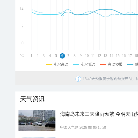
d
d
14
d
7
0
℃
1
2
3
4
5
6
7
8
9
10
11
12
13
14
15
16
17
18
实况高温
实况低温
高温预报
16-40天预报属于客观预报产品，
天气资讯
海南岛未来三天降雨频繁 今明天雨
中国天气网 2026-08-06 15:50