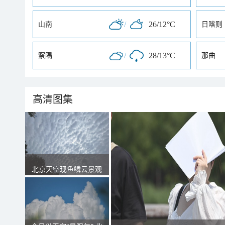
/
26/12°C
山南
日喀则
/
28/13°C
察隅
那曲
高清图集
北京天空现鱼鳞云景观