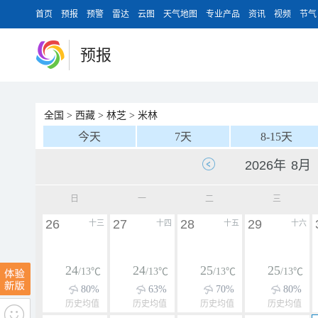
首页
预报
预警
雷达
云图
天气地图
专业产品
资讯
视频
节气
预报
全国
>
西藏
>
林芝
>
米林
今天
7天
8-15天
日
一
二
三
26
27
28
29
十三
十四
十五
十六
24
24
25
25
/13℃
/13℃
/13℃
/13℃
80%
63%
70%
80%
历史均值
历史均值
历史均值
历史均值