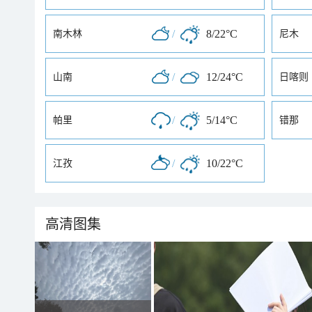
/
8/22°C
南木林
尼木
/
12/24°C
山南
日喀则
/
5/14°C
帕里
错那
/
10/22°C
江孜
高清图集