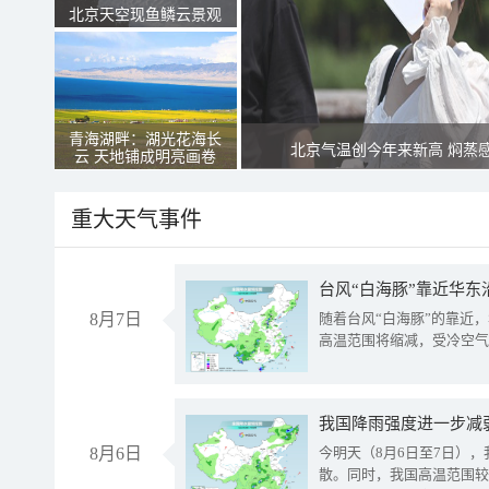
北京天空现鱼鳞云景观
青海湖畔：湖光花海长
北京气温创今年来新高 焖蒸
云 天地铺成明亮画卷
重大天气事件
台风“白海豚”靠近华东
8月7日
随着台风“白海豚”的靠近
高温范围将缩减，受冷空气
8月6日
今明天（8月6日至7日）
散。同时，我国高温范围较