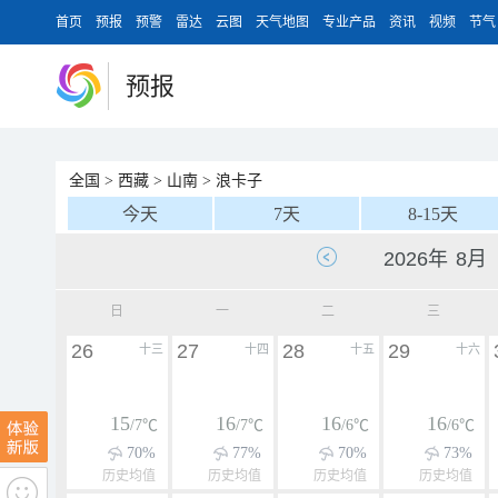
首页
预报
预警
雷达
云图
天气地图
专业产品
资讯
视频
节气
预报
全国
>
西藏
>
山南
>
浪卡子
今天
7天
8-15天
日
一
二
三
26
27
28
29
十三
十四
十五
十六
15
16
16
16
/7℃
/7℃
/6℃
/6℃
70%
77%
70%
73%
历史均值
历史均值
历史均值
历史均值