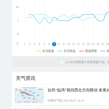
d
d
10
d
5
0
℃
1
2
3
4
5
6
7
8
9
10
11
12
13
14
15
16
17
18
实况高温
实况低温
高温预报
16-40天预报属于客观预报产品，
天气资讯
台风“灿鸿”将向西北方向移动 未来
中国天气网 2026-08-07 18:10