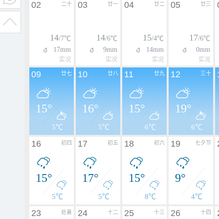
02
03
04
05
二十
廿一
廿二
廿三
14
14
15
17
/7℃
/6℃
/4℃
/6℃
17mm
9mm
14mm
0mm
实况
实况
实况
实况
09
10
11
12
廿七
廿八
廿九
三十
15°
16°
15°
19°
5℃
5℃
6℃
6℃
16
17
18
19
初四
初五
初六
七夕节
15°
17°
15°
9°
5℃
5℃
8℃
4℃
23
24
25
26
处暑
十二
十三
十四