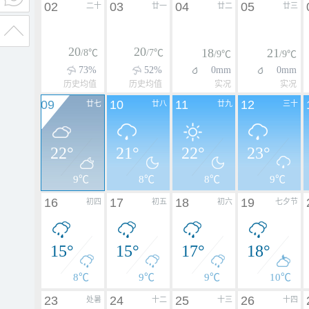
02
03
04
05
二十
廿一
廿二
廿三
20
20
18
21
/8℃
/7℃
/9℃
/9℃
73%
52%
0mm
0mm
历史均值
历史均值
实况
实况
09
10
11
12
廿七
廿八
廿九
三十
22°
21°
22°
23°
9℃
8℃
8℃
9℃
16
17
18
19
初四
初五
初六
七夕节
15°
15°
17°
18°
8℃
9℃
9℃
10℃
23
24
25
26
处暑
十二
十三
十四