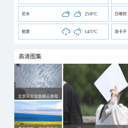
/
25/8°C
尼木
日喀则
/
14/5°C
帕里
浪卡子
高清图集
北京天空现鱼鳞云景观