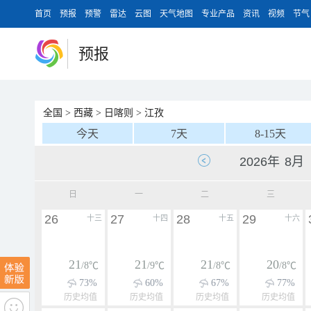
首页
预报
预警
雷达
云图
天气地图
专业产品
资讯
视频
节气
预报
全国
>
西藏
>
日喀则
>
江孜
今天
7天
8-15天
日
一
二
三
26
27
28
29
十三
十四
十五
十六
21
21
21
20
/8℃
/9℃
/8℃
/8℃
73%
60%
67%
77%
历史均值
历史均值
历史均值
历史均值