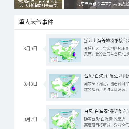
青海湖畔：湖光花海长
北京气温创今年来新高 焖蒸
云 天地铺成明亮画卷
重大天气事件
浙江上海等地将承接台风
8月9日
今后几天，华东地区风雨显
风雨。受冷空气与台风“白
台风“白海豚”靠近浙闽
8月8日
周末至下周初，随着台风“
续强降雨。同时暑热消减，
台风“白海豚”靠近华东
8月7日
随着台风“白海豚”的靠近
高温范围将缩减，受冷空气