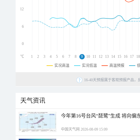
d
d
12
d
6
0
℃
1
2
3
4
5
6
7
8
9
10
11
12
13
14
15
16
17
18
实况高温
实况低温
高温预报
16-40天预报属于客观预报产品，
天气资讯
今年第16号台风“琵鹭”生成 将向
中国天气网 2026-08-09 15:09