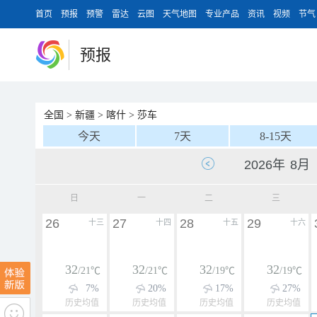
首页
预报
预警
雷达
云图
天气地图
专业产品
资讯
视频
节气
预报
全国
>
新疆
>
喀什
>
莎车
今天
7天
8-15天
日
一
二
三
26
27
28
29
十三
十四
十五
十六
32
32
32
32
/21℃
/21℃
/19℃
/19℃
7%
20%
17%
27%
历史均值
历史均值
历史均值
历史均值