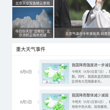
北京天空现鱼鳞云景观
今日份天空“显眼包” 北
北京气温创今年来新高 焖蒸
京浓积云强势抢镜
重大天气事件
8月6日
今明天（8月6日至7日）
散。同时，我国高温范围较
区将有大范围桑拿天。
我国降雨整体减少减弱
8月5日
今明天（8月5日至6日）
地有中到大雨，局地暴雨，