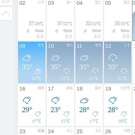
02
03
04
05
二十
廿一
廿二
廿三
37
37
32
35
/20℃
/22℃
/22℃
/25℃
0mm
0mm
0mm
0mm
实况
实况
实况
实况
09
10
11
12
廿七
廿八
廿九
三十
35°
35°
35°
33°
24℃
25℃
25℃
25℃
16
17
18
19
初四
初五
初六
七夕节
29°
23°
28°
28°
17℃
15℃
17℃
18℃
23
24
25
26
处暑
十二
十三
十四