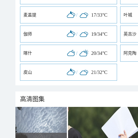
/
17/33°C
麦盖提
叶城
/
19/34°C
伽师
英吉沙
/
20/34°C
喀什
阿克陶
/
21/32°C
皮山
高清图集