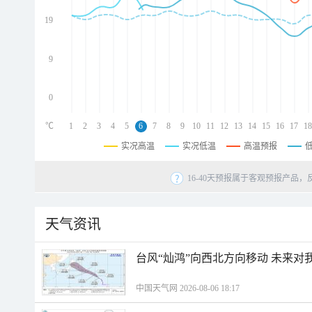
d
d
19
d
9
0
℃
1
2
3
4
5
6
7
8
9
10
11
12
13
14
15
16
17
18
实况高温
实况低温
高温预报
16-40天预报属于客观预报产品，
天气资讯
台风“灿鸿”向西北方向移动 未来对
中国天气网 2026-08-06 18:17