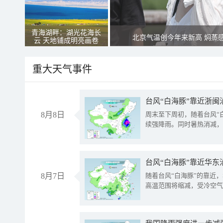
青海湖畔：湖光花海长
北京气温创今年来新高 焖蒸
云 天地铺成明亮画卷
重大天气事件
台风“白海豚”靠近浙闽
8月8日
周末至下周初，随着台风“
续强降雨。同时暑热消减，
台风“白海豚”靠近华东
8月7日
随着台风“白海豚”的靠近
高温范围将缩减，受冷空气