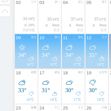
02
03
04
05
二十
廿一
廿二
廿三
31
35
37
37
/18℃
/19℃
/24℃
/25℃
20%
0mm
0mm
0mm
历史均值
实况
实况
实况
09
10
11
12
廿七
廿八
廿九
三十
34°
34°
34°
35°
18℃
19℃
17℃
18℃
16
17
18
19
初四
初五
初六
七夕节
33°
31°
30°
30°
18℃
18℃
17℃
18℃
23
24
25
26
处暑
十二
十三
十四