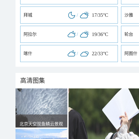
/
17/35°C
拜城
沙雅
/
19/36°C
阿拉尔
轮台
/
22/33°C
喀什
阿图什
高清图集
北京天空现鱼鳞云景观