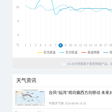
d
d
19
d
9
0
℃
1
2
3
4
5
6
7
8
9
10
11
12
13
14
15
16
17
18
实况高温
实况低温
高温预报
16-40天预报属于客观预报产品，
天气资讯
台风“灿鸿”将向偏西方向移动 未来
中国天气网 2026-08-08 18:18