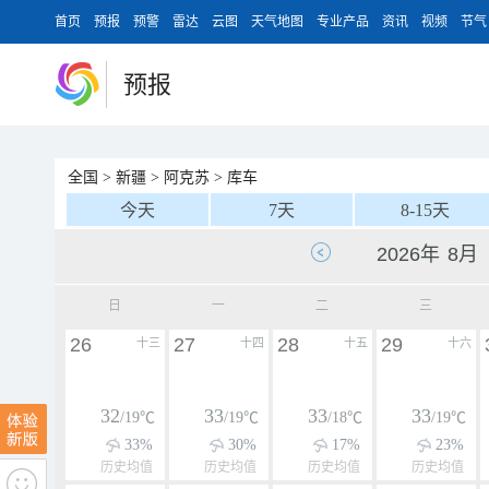
首页
预报
预警
雷达
云图
天气地图
专业产品
资讯
视频
节气
预报
全国
>
新疆
>
阿克苏
>
库车
今天
7天
8-15天
日
一
二
三
26
27
28
29
十三
十四
十五
十六
32
33
33
33
/19℃
/19℃
/18℃
/19℃
33%
30%
17%
23%
历史均值
历史均值
历史均值
历史均值