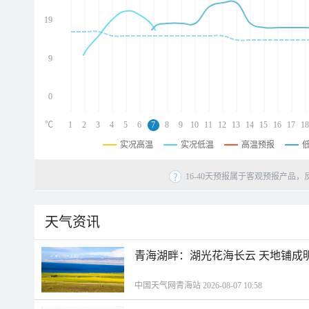
d
d
19
d
9
0
℃
1
2
3
4
5
6
7
8
9
10
11
12
13
14
15
16
17
18
实况高温
实况低温
高温预报
16-40天预报属于客观预报产品，
天气资讯
青海湖畔：湖光花海长云 天地铺成
中国天气网青海站 2026-08-07 10:58