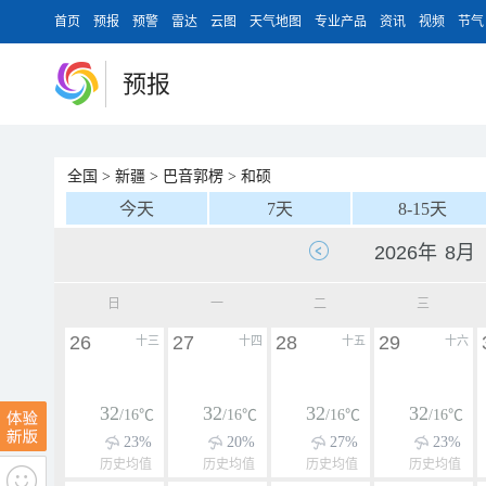
首页
预报
预警
雷达
云图
天气地图
专业产品
资讯
视频
节气
预报
全国
>
新疆
>
巴音郭楞
>
和硕
今天
7天
8-15天
日
一
二
三
26
27
28
29
十三
十四
十五
十六
32
32
32
32
/16℃
/16℃
/16℃
/16℃
23%
20%
27%
23%
历史均值
历史均值
历史均值
历史均值