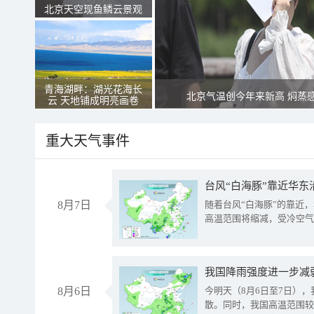
北京天空现鱼鳞云景观
青海湖畔：湖光花海长
北京气温创今年来新高 焖蒸
云 天地铺成明亮画卷
重大天气事件
台风“白海豚”靠近华东
8月7日
随着台风“白海豚”的靠近
高温范围将缩减，受冷空气
8月6日
今明天（8月6日至7日）
散。同时，我国高温范围较