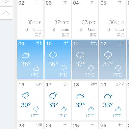
02
03
04
05
二十
廿一
廿二
廿三
35
37
37
36
/11℃
/15℃
/19℃
/21℃
0mm
0mm
0mm
0mm
实况
实况
实况
实况
09
10
11
12
廿七
廿八
廿九
三十
36°
36°
37°
37°
18℃
18℃
22℃
23℃
16
17
18
19
初四
初五
初六
七夕节
30°
33°
32°
33°
17℃
17℃
17℃
17℃
23
24
25
26
处暑
十二
十三
十四