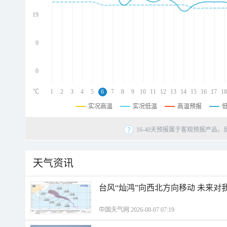
d
d
19
d
9
0
℃
1
2
3
4
5
6
7
8
9
10
11
12
13
14
15
16
17
18
实况高温
实况低温
高温预报
16-40天预报属于客观预报产品，
天气资讯
台风“灿鸿”向西北方向移动 未来对
中国天气网 2026-08-07 07:19