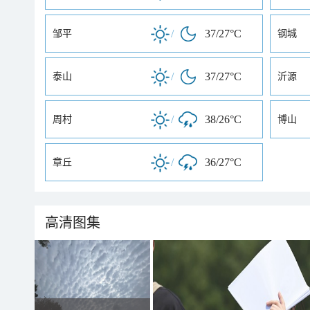
/
37/27°C
邹平
钢城
/
37/27°C
泰山
沂源
/
38/26°C
周村
博山
/
36/27°C
章丘
高清图集