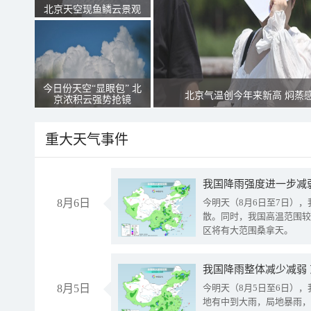
北京天空现鱼鳞云景观
今日份天空“显眼包” 北
北京气温创今年来新高 焖蒸
京浓积云强势抢镜
重大天气事件
8月6日
今明天（8月6日至7日）
散。同时，我国高温范围较
区将有大范围桑拿天。
我国降雨整体减少减弱
8月5日
今明天（8月5日至6日）
地有中到大雨，局地暴雨，