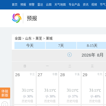
首页
预报
预警
雷达
云图
天气地图
专业产品
资讯
视频
节气
预报
全国
>
山东
>
莱芜
>
莱城
今天
7天
8-15天
日
一
二
三
26
27
28
29
十三
十四
十五
十六
31
31
31
31
/23℃
/23℃
/23℃
/23℃
30%
30%
37%
40%
历史均值
历史均值
历史均值
历史均值