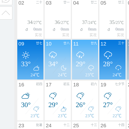
02
03
04
05
二十
廿一
廿二
廿三
34
36
37
35
/27℃
/27℃
/24℃
/25℃
0mm
0mm
0mm
0mm
实况
实况
实况
实况
09
10
11
12
廿七
廿八
廿九
三十
33°
34°
29°
28°
24℃
24℃
23℃
24℃
16
17
18
19
初四
初五
初六
七夕节
30°
29°
26°
27°
23℃
23℃
23℃
22℃
23
24
25
26
处暑
十二
十三
十四