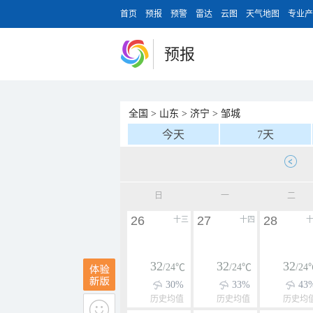
首页
预报
预警
雷达
云图
天气地图
专业产
预报
全国
>
山东
>
济宁
>
邹城
今天
7天
日
一
二
26
27
28
十三
十四
32
32
32
/24℃
/24℃
/24
30%
33%
43
历史均值
历史均值
历史均