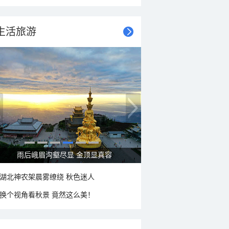
生活旅游
秋意浓 蓝天映衬下的哈尔滨伏尔加庄园
湖北神农架晨雾缭绕 秋色迷人
换个视角看秋景 竟然这么美！