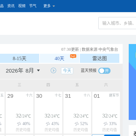
品
资讯
视频
节气
更多
07:30更新 | 数据来源 中央气象台
8-15天
40天
雷达图
蓝天预报
今天
三
四
五
六
29
30
31
01
十五
十六
十七
十八
建军节
32
32
32
32
℃
/24℃
/24℃
/24℃
/24℃
%
40%
43%
52%
33%
值
历史均值
历史均值
历史均值
历史均值