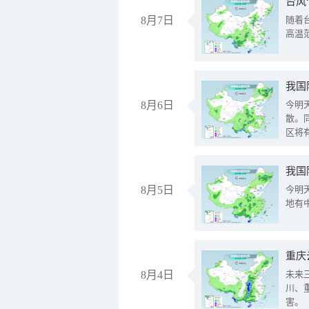
台风
8月7日
随着
高温
8月6日
今明
散。
区将
我国
8月5日
今明
地有
重庆
8月4日
未来
川、
害。