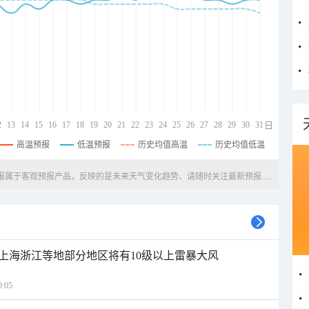
2
13
14
15
16
17
18
19
20
21
22
23
24
25
26
27
28
29
30
31
日
高温预报
低温预报
历史均值高温
历史均值低温
天预报属于客观预报产品，反映的是未来天气变化趋势、请随时关注最新预报.....
上海浙江等地部分地区将有10级以上雷暴大风
:05