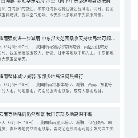
“白海豚”靠近华东沿海 冷空气南下中东部多地暑热缓解
台风“白海豚”的靠近，华东沿海多地将迎强劲台风雨。同时，我国
范围将缩减，受冷空气影响，今天东北多地将率先迎来降温。
我国降雨强度进一步减弱 中东部大范围桑拿天持续局地可超38℃
天（8月6日至7日），我国降雨强度将有所减弱，雨区仍比较分
同时，我国高温范围较大，新疆、甘肃等地以干热为主，中东部地
有大范围桑拿天。
降雨整体减少减弱 东部多地高温闷热盛行
天（8月5日至6日），我国降雨将总体减少、减弱，西南、东北等
中到大雨，局地暴雨，海南岛强降雨频繁，或有大暴雨现身。
云南等地降雨仍然频繁 我国东部多地高温不断
三天（8月4日至6日），我国降雨逐步减少、减弱，但在陕西、四
重庆、贵州等地仍然降雨频繁，需防范连续降雨可能引发的次生灾