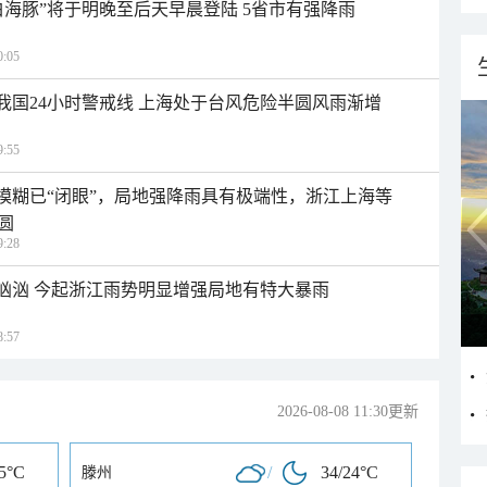
白海豚”将于明晚至后天早晨登陆 5省市有强降雨
:05
入我国24小时警戒线 上海处于台风危险半圆风雨渐增
:55
区模糊已“闭眼”，局地强降雨具有极端性，浙江上海等
圆
:28
势汹汹 今起浙江雨势明显增强局地有特大暴雨
:57
2026-08-08 11:30更新
25°C
/
34/24°C
滕州