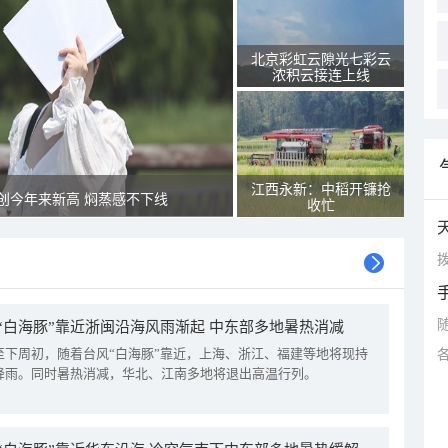
北京彩虹云隙光七彩云
浓积云接连上线
江西永新：中稻开镰抢
创今年来新高 焖蒸感不下线
收忙
拨
“白海豚”靠近浙闽沿海风雨渐起 中东部多地暑热消减
至下周初，随着台风“白海豚”靠近，上海、浙江、福建等地将现持
降雨。同时暑热消减，华北、江南多地将退出高温行列。