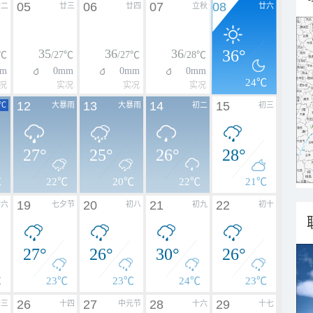
05
06
07
08
廿二
廿三
廿四
立秋
廿六
35
36
36
36°
6℃
/27℃
/27℃
/28℃
m
0mm
0mm
0mm
24℃
况
实况
实况
实况
12
13
14
15
℃
大暴雨
大暴雨
初二
初三
27°
25°
26°
28°
℃
22℃
20℃
22℃
21℃
19
20
21
22
初六
七夕节
初八
初九
初十
27°
26°
30°
26°
℃
23℃
23℃
24℃
23℃
26
27
28
29
十三
十四
中元节
十六
十七