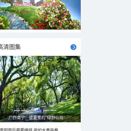
高清图集
呼伦贝尔草原 藏着最治愈的蓝天白云
贵阳雨后晨雾缭绕 宛如水墨画卷