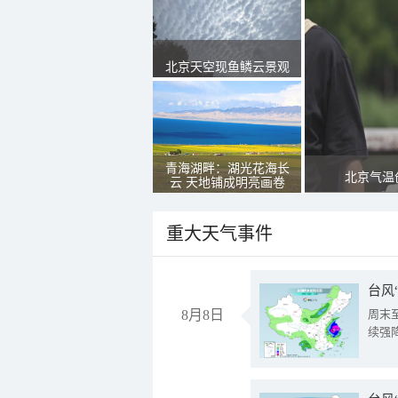
北京天空现鱼鳞云景观
青海湖畔：湖光花海长
北京气温
云 天地铺成明亮画卷
重大天气事件
台风
8月8日
周末
续强