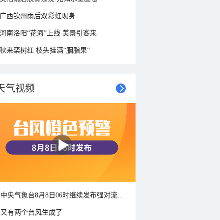
广西钦州雨后双彩虹现身
河南洛阳“花海”上线 美景引客来
秋来栾树红 枝头挂满“胭脂果”
天气视频
中央气象台8月8日06时继续发布强对流天气蓝色预警
又有两个台风生成了