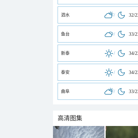
/
32/
泗水
/
33/
鱼台
/
34/
新泰
/
34/
泰安
/
33/
曲阜
高清图集