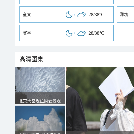
/
28/38°C
奎文
潍坊
/
28/38°C
寒亭
高清图集
北京天空现鱼鳞云景观