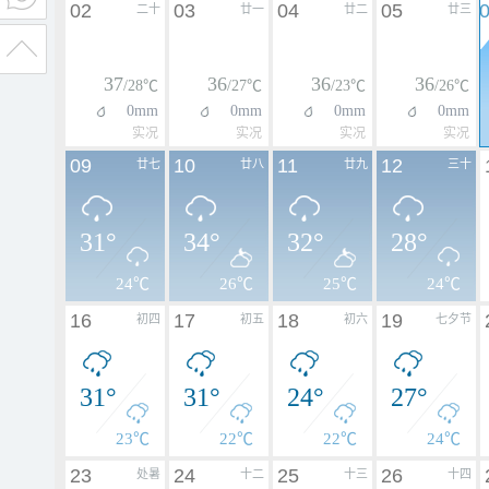
02
03
04
05
二十
廿一
廿二
廿三
37
36
36
36
/28℃
/27℃
/23℃
/26℃
0mm
0mm
0mm
0mm
实况
实况
实况
实况
09
10
11
12
廿七
廿八
廿九
三十
31°
34°
32°
28°
24℃
26℃
25℃
24℃
16
17
18
19
初四
初五
初六
七夕节
31°
31°
24°
27°
23℃
22℃
22℃
24℃
23
24
25
26
处暑
十二
十三
十四