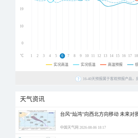
d
d
19
d
10
0
℃
1
2
3
4
5
6
7
8
9
10
11
12
13
14
15
16
17
18
实况高温
实况低温
高温预报
16-40天预报属于客观预报产品，
天气资讯
台风“灿鸿”向西北方向移动 未来对
中国天气网 2026-08-06 18:17