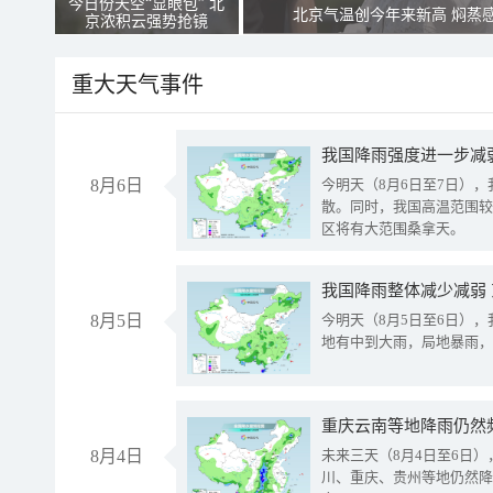
今日份天空“显眼包” 北
北京气温创今年来新高 焖蒸
京浓积云强势抢镜
重大天气事件
8月6日
今明天（8月6日至7日）
散。同时，我国高温范围较
区将有大范围桑拿天。
我国降雨整体减少减弱
8月5日
今明天（8月5日至6日）
地有中到大雨，局地暴雨，
重庆云南等地降雨仍然
8月4日
未来三天（8月4日至6日
川、重庆、贵州等地仍然降