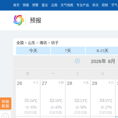
首页
预报
预警
雷达
云图
天气地图
专业产品
资讯
视频
节气
预报
全国
>
山东
>
潍坊
>
坊子
今天
7天
8-15天
日
一
二
三
26
27
28
29
十三
十四
十五
十六
31
32
32
33
/24℃
/24℃
/23℃
/25℃
33%
43%
50%
27%
历史均值
历史均值
历史均值
历史均值