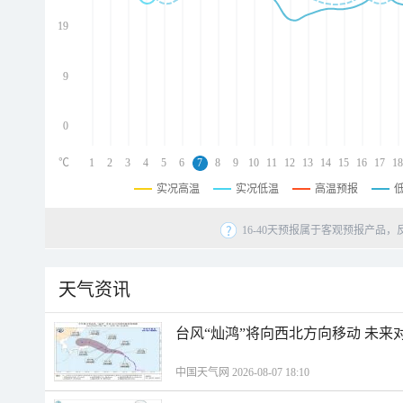
d
d
19
d
9
0
℃
1
2
3
4
5
6
7
8
9
10
11
12
13
14
15
16
17
18
实况高温
实况低温
高温预报
16-40天预报属于客观预报产品，
天气资讯
台风“灿鸿”将向西北方向移动 未来
中国天气网 2026-08-07 18:10