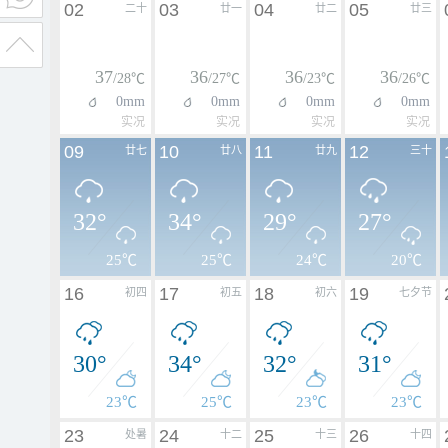
02
03
04
05
二十
廿一
廿二
廿三
37
36
36
36
/28℃
/27℃
/23℃
/26℃
0mm
0mm
0mm
0mm
实况
实况
实况
实况
09
10
11
12
廿七
廿八
廿九
三十
32°
34°
29°
27°
25℃
25℃
24℃
20℃
16
17
18
19
初四
初五
初六
七夕节
30°
34°
32°
31°
23℃
25℃
23℃
23℃
23
24
25
26
处暑
十二
十三
十四