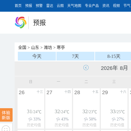
首页
预报
预警
雷达
云图
天气地图
专业产品
资讯
视频
节气
预报
全国
>
山东
>
潍坊
>
寒亭
今天
7天
8-15天
日
一
二
三
26
27
28
29
十三
十四
十五
十六
31
32
32
33
/24℃
/24℃
/23℃
/25℃
33%
43%
50%
27%
历史均值
历史均值
历史均值
历史均值