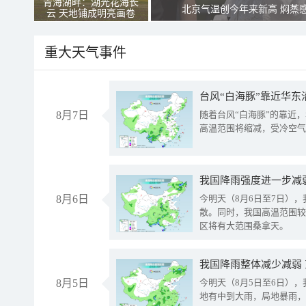
青海湖畔：湖光花海长
北京气温创今年来新高 焖蒸
云 天地铺成明亮画卷
重大天气事件
台风“白海豚”靠近华东
8月7日
随着台风“白海豚”的靠近
高温范围将缩减，受冷空气
8月6日
今明天（8月6日至7日）
散。同时，我国高温范围较
区将有大范围桑拿天。
我国降雨整体减少减弱
8月5日
今明天（8月5日至6日）
地有中到大雨，局地暴雨，