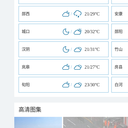
/
21/29°C
郧西
安康
/
20/32°C
城口
郧阳
/
21/31°C
汉阴
竹山
/
21/27°C
岚皋
房县
/
23/30°C
旬阳
白河
高清图集