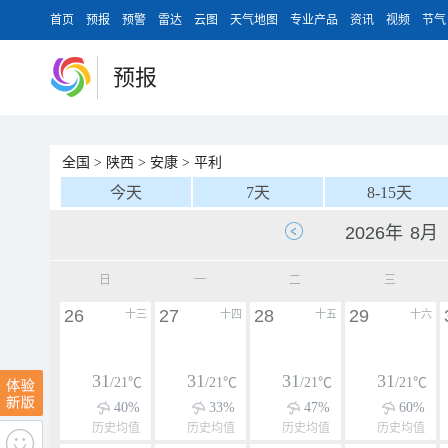
首页
预报
预警
雷达
云图
天气地图
专业产品
资讯
视频
节气
预报
全国
>
陕西
>
安康
>
平利
今天
7天
8-15天
日
一
二
三
26
27
28
29
十三
十四
十五
十六
31
31
31
31
/21℃
/21℃
/21℃
/21℃
40%
33%
47%
60%
历史均值
历史均值
历史均值
历史均值