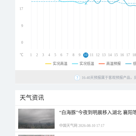
d
d
17
d
9
0
℃
1
2
3
4
5
6
7
8
9
10
11
12
13
14
15
16
17
18
实况高温
实况低温
高温预报
16-40天预报属于客观预报产品，
天气资讯
“白海豚”今夜到明晨移入湖北 襄
中国天气网 2026-08-10 17:17