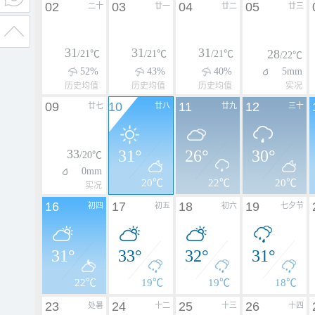
02
03
04
05
二十
廿一
廿二
廿三
31
31
31
28
/21℃
/21℃
/21℃
/22℃
52%
43%
40%
5mm
历史均值
历史均值
历史均值
实况
09
10
11
12
廿七
廿八
廿九
三十
33
31°
26°
30°
/20℃
0mm
20℃
22℃
20℃
实况
16
17
18
19
初四
初五
初六
七夕节
31°
33°
32°
31°
22℃
19℃
19℃
18℃
23
24
25
26
处暑
十二
十三
十四