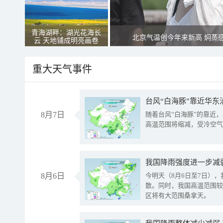
青海湖畔：湖光花海长
北京气温创今年来新高 焖蒸
云 天地铺成明亮画卷
重大天气事件
台风“白海豚”靠近华东
8月7日
随着台风“白海豚”的靠近
高温范围将缩减，受冷空气
8月6日
今明天（8月6日至7日）
散。同时，我国高温范围较
区将有大范围桑拿天。