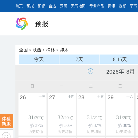
首页
预报
预警
雷达
云图
天气地图
专业产品
资讯
视频
节气
预报
全国
>
陕西
>
榆林
>
神木
今天
7天
8-15天
日
一
二
三
26
27
28
29
十三
十四
十五
十六
31
32
31
31
/20℃
/20℃
/21℃
/20℃
37%
50%
37%
30%
历史均值
历史均值
历史均值
历史均值