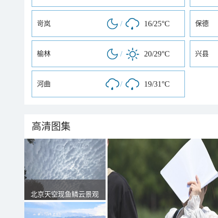
/
16/25°C
岢岚
保德
/
20/29°C
榆林
兴县
/
19/31°C
河曲
高清图集
北京天空现鱼鳞云景观