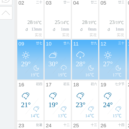
02
03
04
05
二十
廿一
廿二
廿三
28
25
28
23
/16℃
/14℃
/19℃
/19℃
13mm
1mm
0mm
1mm
实况
实况
实况
实况
09
10
11
12
廿七
廿八
廿九
三十
29°
30°
28°
27°
19℃
19℃
16℃
17℃
16
17
18
19
初四
初五
初六
七夕节
21°
19°
23°
24°
14℃
13℃
14℃
15℃
23
24
25
26
处暑
十二
十三
十四