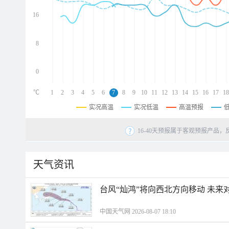
d
d
16
d
8
0
℃
1
2
3
4
5
6
7
8
9
10
11
12
13
14
15
16
17
18
实况高温
实况低温
高温预报
16-40天预报属于客观预报产品，
天气资讯
台风“灿鸿”将向西北方向移动 未来
中国天气网 2026-08-07 18:10