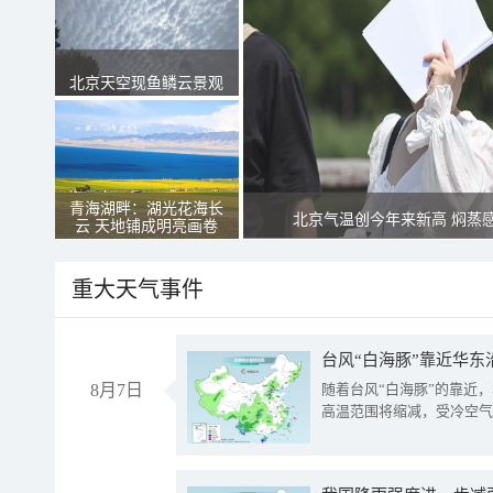
北京天空现鱼鳞云景观
青海湖畔：湖光花海长
北京气温创今年来新高 焖蒸
云 天地铺成明亮画卷
重大天气事件
台风“白海豚”靠近华东
8月7日
随着台风“白海豚”的靠近
高温范围将缩减，受冷空气