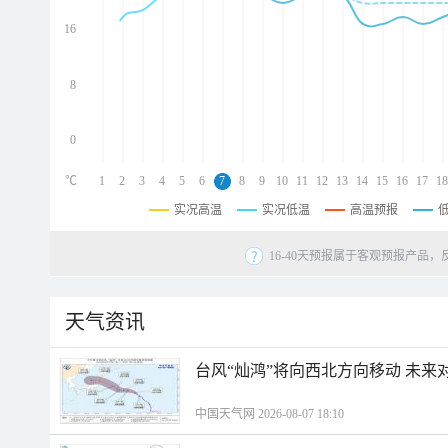
d
d
16
d
8
0
℃
1
2
3
4
5
6
7
8
9
10
11
12
13
14
15
16
17
18
实况高温
实况低温
高温预报
16-40天预报属于客观预报产品，
天气资讯
台风“灿鸿”将向西北方向移动 未来
中国天气网 2026-08-07 18:10