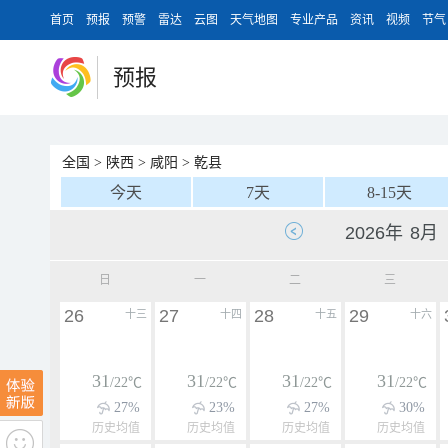
首页
预报
预警
雷达
云图
天气地图
专业产品
资讯
视频
节气
预报
全国
>
陕西
>
咸阳
>
乾县
今天
7天
8-15天
日
一
二
三
26
27
28
29
十三
十四
十五
十六
31
31
31
31
/22℃
/22℃
/22℃
/22℃
27%
23%
27%
30%
历史均值
历史均值
历史均值
历史均值