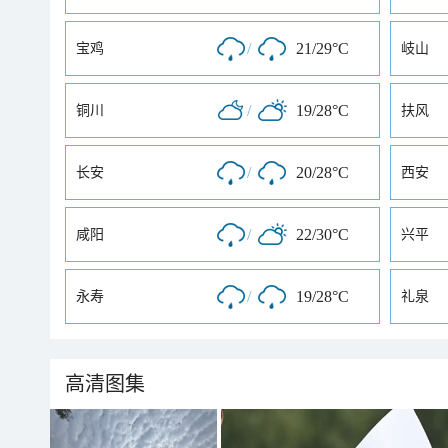
/
21/29°C
宝鸡
岐山
/
19/28°C
铜川
扶风
/
20/28°C
长安
西安
/
22/30°C
咸阳
兴平
/
19/28°C
永寿
礼泉
高清图集