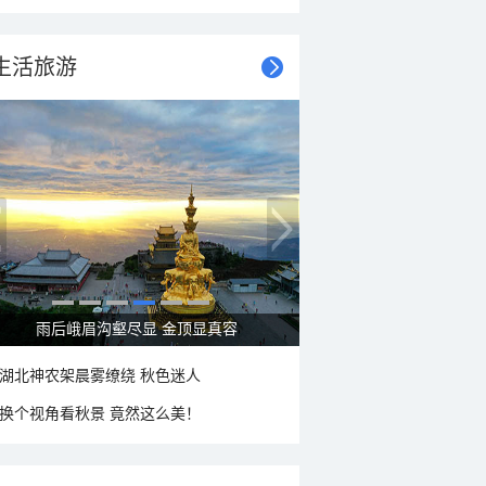
生活旅游
雨后峨眉沟壑尽显 金顶显真容
湖北神农架晨雾缭绕 秋色迷人
换个视角看秋景 竟然这么美！