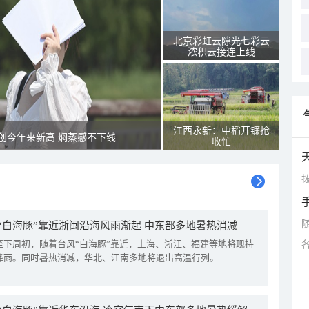
北京彩虹云隙光七彩云
浓积云接连上线
江西永新：中稻开镰抢
创今年来新高 焖蒸感不下线
收忙
拨
“白海豚”靠近浙闽沿海风雨渐起 中东部多地暑热消减
至下周初，随着台风“白海豚”靠近，上海、浙江、福建等地将现持
降雨。同时暑热消减，华北、江南多地将退出高温行列。