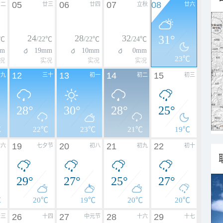
05
06
07
08
廿二
廿三
廿四
立秋
廿六
24
28
32
31°
1℃
/22℃
/22℃
/24℃
mm
19mm
10mm
0mm
23℃
况
实况
实况
实况
12
13
14
15
廿九
三十
初一
初二
初三
28°
30°
28°
25°
℃
22℃
23℃
21℃
19℃
19
20
21
22
初六
七夕节
初八
初九
初十
29°
27°
25°
27°
℃
20℃
19℃
20℃
20℃
26
27
28
29
十三
十四
中元节
十六
十七