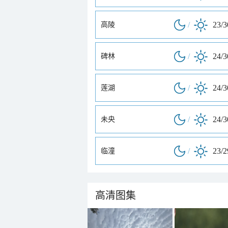
/
23/
高陵
/
24/
碑林
/
24/
莲湖
/
24/
未央
/
23/
临潼
高清图集