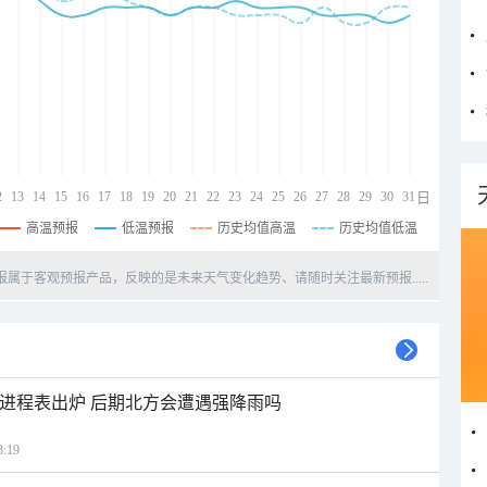
2
13
14
15
16
17
18
19
20
21
22
23
24
25
26
27
28
29
30
31
日
高温预报
低温预报
历史均值高温
历史均值低温
天预报属于客观预报产品，反映的是未来天气变化趋势、请随时关注最新预报.....
雨进程表出炉 后期北方会遭遇强降雨吗
:19