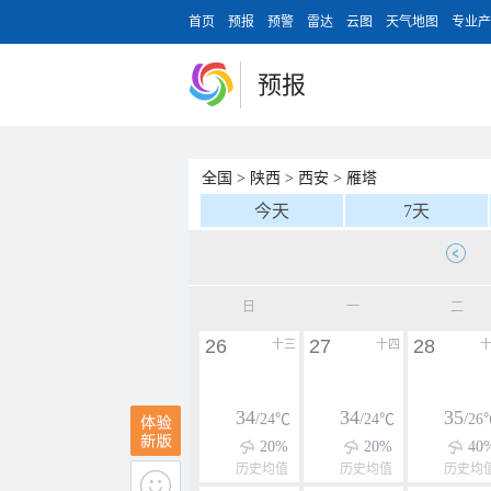
首页
预报
预警
雷达
云图
天气地图
专业产
预报
全国
>
陕西
>
西安
>
雁塔
今天
7天
日
一
二
26
27
28
十三
十四
34
34
35
/24℃
/24℃
/26
20%
20%
40
历史均值
历史均值
历史均