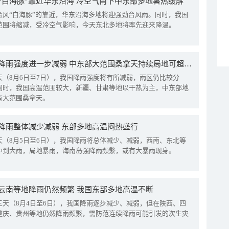
“白海豚”靠近华东沿海 冷空气南下中东部多地暑热缓解
台风“白海豚”的靠近，华东沿海多地将迎强劲台风雨。同时，我国
范围将缩减，受冷空气影响，今天东北多地将率先迎来降温。
我国降雨强度进一步减弱 中东部大范围桑拿天持续局地可超38℃
天（8月6日至7日），我国降雨强度将有所减弱，雨区仍比较分
同时，我国高温范围较大，新疆、甘肃等地以干热为主，中东部地
有大范围桑拿天。
降雨整体减少减弱 东部多地高温闷热盛行
天（8月5日至6日），我国降雨将总体减少、减弱，西南、东北等
中到大雨，局地暴雨，海南岛强降雨频繁，或有大暴雨现身。
云南等地降雨仍然频繁 我国东部多地高温不断
三天（8月4日至6日），我国降雨逐步减少、减弱，但在陕西、四
重庆、贵州等地仍然降雨频繁，需防范连续降雨可能引发的次生灾