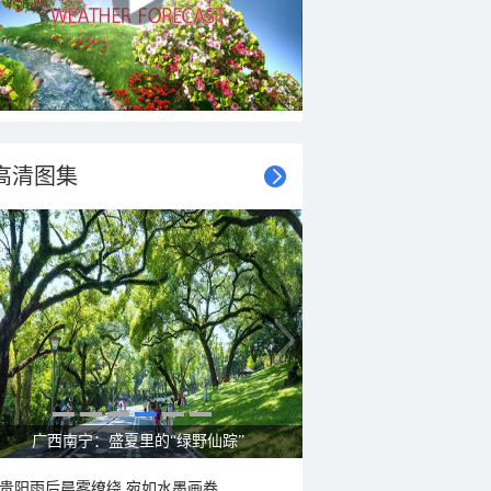
高清图集
广西南宁：盛夏里的“绿野仙踪”
贵阳雨后晨雾缭绕 宛如水墨画卷