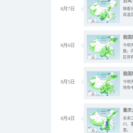
台风
8月7日
随着
高温
8月6日
今明
散。
区将
我国
8月5日
今明
地有
重庆
8月4日
未来
川、
害。