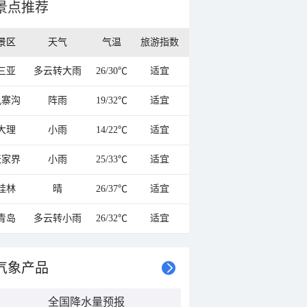
景点推荐
景区
天气
气温
旅游指数
三亚
多云转大雨
26/30℃
适宜
九寨沟
阵雨
19/32℃
适宜
大理
小雨
14/22℃
适宜
张家界
小雨
25/33℃
适宜
桂林
晴
26/37℃
适宜
青岛
多云转小雨
26/32℃
适宜
气象产品
全国降水量预报