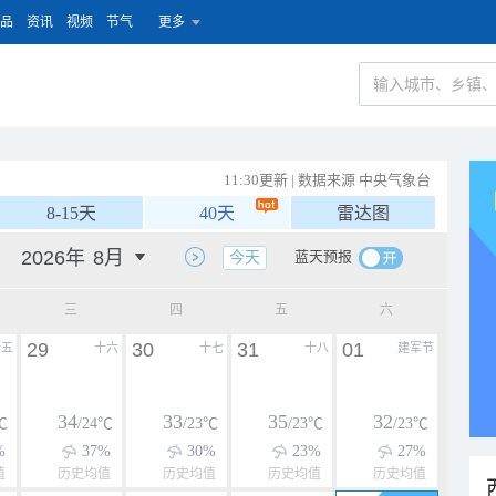
品
资讯
视频
节气
更多
11:30更新 | 数据来源 中央气象台
8-15天
40天
雷达图
蓝天预报
今天
三
四
五
六
29
30
31
01
十五
十六
十七
十八
建军节
34
33
35
32
℃
/24℃
/23℃
/23℃
/23℃
%
37%
30%
23%
27%
值
历史均值
历史均值
历史均值
历史均值