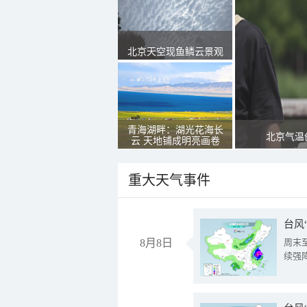
北京天空现鱼鳞云景观
青海湖畔：湖光花海长
北京气温
云 天地铺成明亮画卷
重大天气事件
台风
8月8日
周末
续强