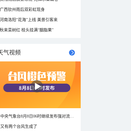
广西钦州雨后双彩虹现身
河南洛阳“花海”上线 美景引客来
秋来栾树红 枝头挂满“胭脂果”
天气视频
中央气象台8月8日06时继续发布强对流天气蓝色预警
又有两个台风生成了