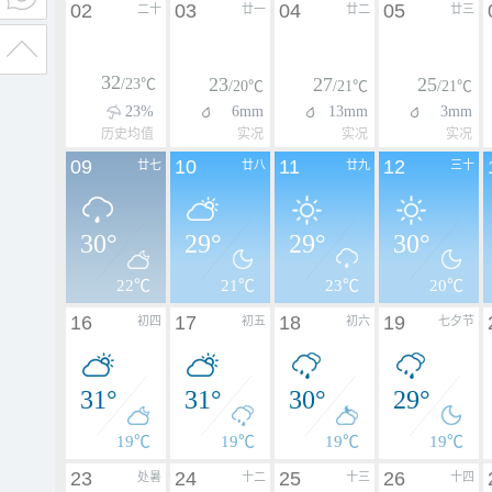
02
03
04
05
二十
廿一
廿二
廿三
32
23
27
25
/23℃
/20℃
/21℃
/21℃
23%
6mm
13mm
3mm
历史均值
实况
实况
实况
09
10
11
12
廿七
廿八
廿九
三十
30°
29°
29°
30°
22℃
21℃
23℃
20℃
16
17
18
19
初四
初五
初六
七夕节
31°
31°
30°
29°
19℃
19℃
19℃
19℃
23
24
25
26
处暑
十二
十三
十四