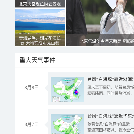
北京天空现鱼鳞云景观
青海湖畔：湖光花海长
北京气温创今年来新高 焖蒸
云 天地铺成明亮画卷
重大天气事件
台风“白海豚”靠近浙闽
8月8日
周末至下周初，随着台风“
续强降雨。同时暑热消减，
台风“白海豚”靠近华东
8月7日
随着台风“白海豚”的靠近
高温范围将缩减，受冷空气