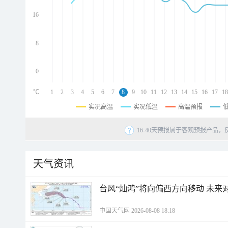
d
d
16
d
8
0
℃
1
2
3
4
5
6
7
8
9
10
11
12
13
14
15
16
17
18
实况高温
实况低温
高温预报
16-40天预报属于客观预报产品，
天气资讯
台风“灿鸿”将向偏西方向移动 未来
中国天气网 2026-08-08 18:18