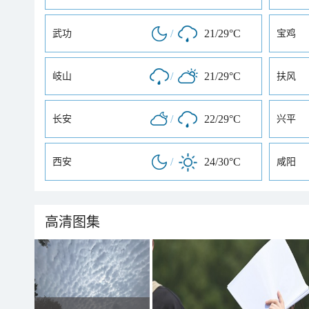
/
21/29°C
武功
宝鸡
/
21/29°C
岐山
扶风
/
22/29°C
长安
兴平
/
24/30°C
西安
咸阳
高清图集