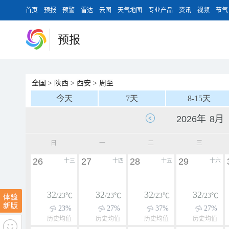
首页
预报
预警
雷达
云图
天气地图
专业产品
资讯
视频
节气
预报
全国
>
陕西
>
西安
>
周至
今天
7天
8-15天
日
一
二
三
26
27
28
29
十三
十四
十五
十六
32
32
32
32
/23℃
/23℃
/23℃
/23℃
23%
27%
37%
27%
历史均值
历史均值
历史均值
历史均值