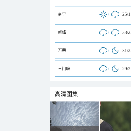
/
25/
乡宁
/
33/
新绛
/
31/
万荣
/
29/
三门峡
高清图集