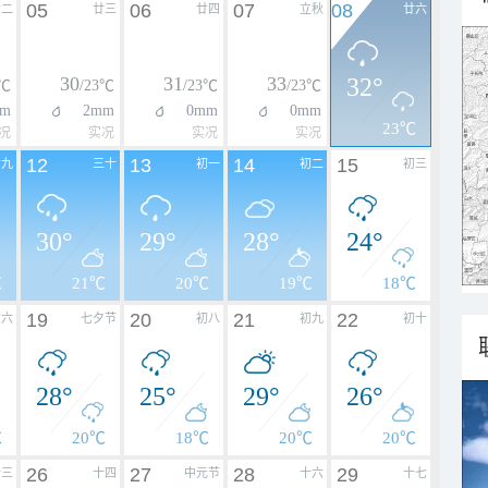
05
06
07
08
廿二
廿三
廿四
立秋
廿六
30
31
33
32°
2℃
/23℃
/23℃
/23℃
mm
2mm
0mm
0mm
23℃
况
实况
实况
实况
12
13
14
15
廿九
三十
初一
初二
初三
30°
29°
28°
24°
℃
21℃
20℃
19℃
18℃
19
20
21
22
初六
七夕节
初八
初九
初十
28°
25°
29°
26°
℃
20℃
18℃
20℃
20℃
26
27
28
29
十三
十四
中元节
十六
十七