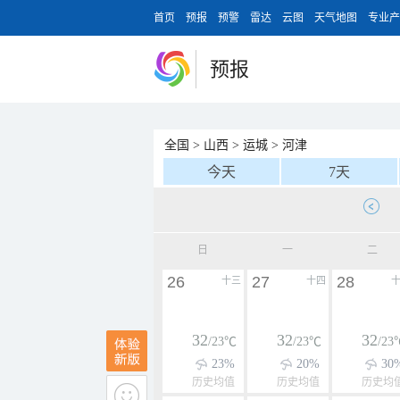
首页
预报
预警
雷达
云图
天气地图
专业产
预报
全国
>
山西
>
运城
>
河津
今天
7天
日
一
二
26
27
28
十三
十四
32
32
32
/23℃
/23℃
/23
23%
20%
30
历史均值
历史均值
历史均