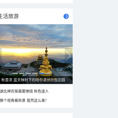
生活旅游
秋意浓 蓝天映衬下的哈尔滨伏尔加庄园
湖北神农架晨雾缭绕 秋色迷人
换个视角看秋景 竟然这么美！