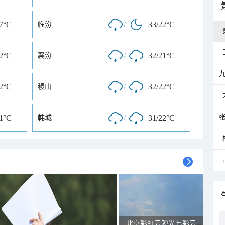
17°C
/
33/22°C
临汾
22°C
/
32/21°C
襄汾
22°C
/
32/22°C
稷山
21°C
/
31/22°C
韩城
北京彩虹云隙光七彩云