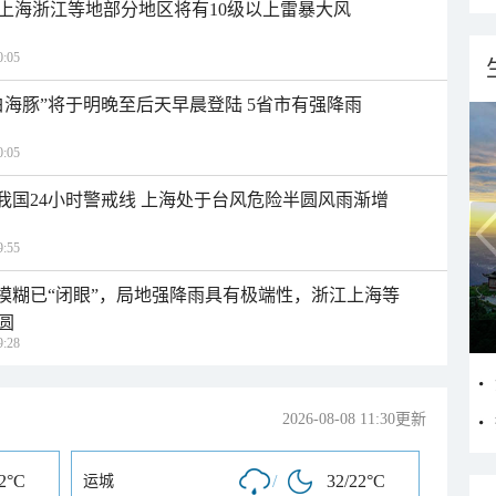
上海浙江等地部分地区将有10级以上雷暴大风
:05
白海豚”将于明晚至后天早晨登陆 5省市有强降雨
:05
入我国24小时警戒线 上海处于台风危险半圆风雨渐增
:55
区模糊已“闭眼”，局地强降雨具有极端性，浙江上海等
圆
:28
2026-08-08 11:30更新
22°C
/
32/22°C
运城