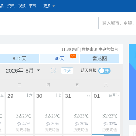
品
资讯
视频
节气
更多
11:30更新 | 数据来源 中央气象台
8-15天
40天
雷达图
蓝天预报
今天
三
四
五
六
29
30
31
01
十五
十六
十七
十八
建军节
32
32
32
32
℃
/23℃
/23℃
/23℃
/23℃
%
47%
30%
30%
33%
值
历史均值
历史均值
历史均值
历史均值