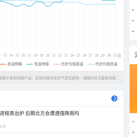
2
13
14
15
16
17
18
19
20
21
22
23
24
25
26
27
28
29
30
31
日
高温预报
低温预报
历史均值高温
历史均值低温
天预报属于客观预报产品，反映的是未来天气变化趋势、请随时关注最新预报.....
雨进程表出炉 后期北方会遭遇强降雨吗
:19