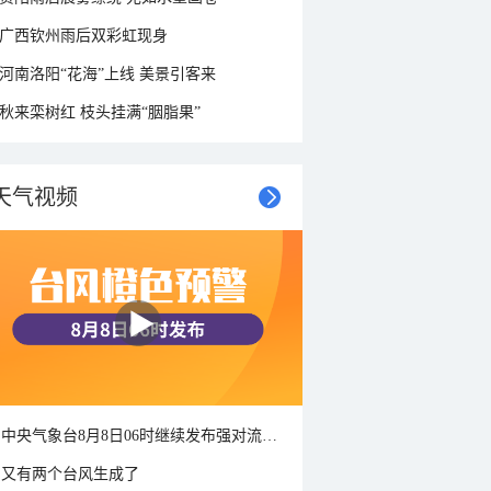
广西钦州雨后双彩虹现身
河南洛阳“花海”上线 美景引客来
秋来栾树红 枝头挂满“胭脂果”
天气视频
中央气象台8月8日06时继续发布强对流天气蓝色预警
又有两个台风生成了