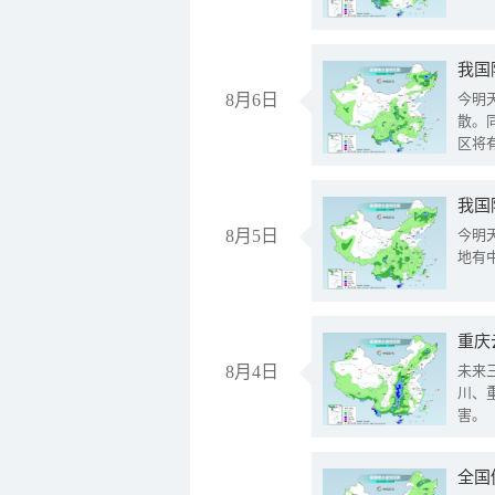
8月6日
今明
散。
区将
我国
8月5日
今明
地有
重庆
8月4日
未来
川、
害。
全国