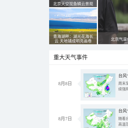
北京天空现鱼鳞云景观
青海湖畔：湖光花海长
北京气温
云 天地铺成明亮画卷
重大天气事件
台风
8月8日
周末
续强
台风
8月7日
随着
高温