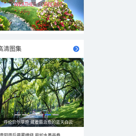
高清图集
呼伦贝尔草原 藏着最治愈的蓝天白云
贵阳雨后晨雾缭绕 宛如水墨画卷