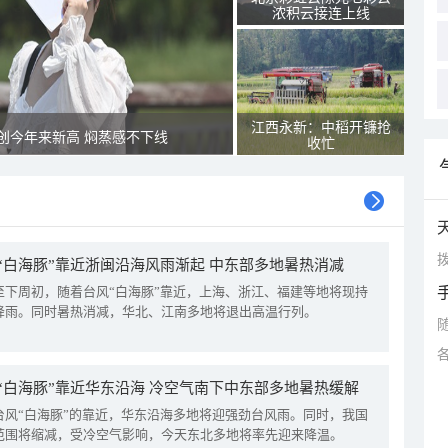
浓积云接连上线
江西永新：中稻开镰抢
创今年来新高 焖蒸感不下线
收忙
拨
“白海豚”靠近浙闽沿海风雨渐起 中东部多地暑热消减
至下周初，随着台风“白海豚”靠近，上海、浙江、福建等地将现持
降雨。同时暑热消减，华北、江南多地将退出高温行列。
“白海豚”靠近华东沿海 冷空气南下中东部多地暑热缓解
台风“白海豚”的靠近，华东沿海多地将迎强劲台风雨。同时，我国
范围将缩减，受冷空气影响，今天东北多地将率先迎来降温。