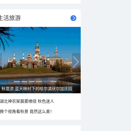
生活旅游
秋意浓 蓝天映衬下的哈尔滨伏尔加庄园
湖北神农架晨雾缭绕 秋色迷人
换个视角看秋景 竟然这么美！