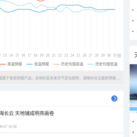
2
13
14
15
16
17
18
19
20
21
22
23
24
25
26
27
28
29
30
31
日
高温预报
低温预报
历史均值高温
历史均值低温
天预报属于客观预报产品，反映的是未来天气变化趋势、请随时关注最新预报.....
海长云 天地铺成明亮画卷
07 10:58