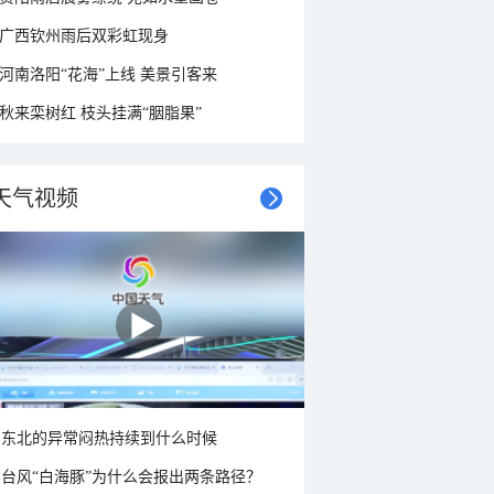
广西钦州雨后双彩虹现身
河南洛阳“花海”上线 美景引客来
秋来栾树红 枝头挂满“胭脂果”
天气视频
东北的异常闷热持续到什么时候
台风“白海豚”为什么会报出两条路径？