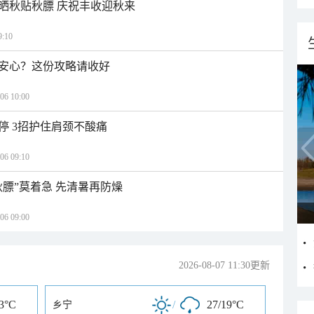
晒秋贴秋膘 庆祝丰收迎秋来
:10
安心？这份攻略请收好
 10:00
停 3招护住肩颈不酸痛
 09:10
秋膘”莫着急 先清暑再防燥
 09:00
2026-08-07 11:30更新
23°C
/
27/19°C
乡宁