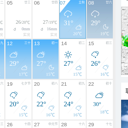
05
06
07
08
廿二
廿三
廿四
立秋
廿六
26
27
31°
29°
9℃
/20℃
/19℃
mm
0mm
16mm
20℃
19℃
况
实况
实况
12
13
14
15
廿九
三十
初一
初二
初三
29°
27°
27°
26°
℃
17℃
15℃
15℃
16℃
19
20
21
22
初六
七夕节
初八
初九
初十
20°
22°
24°
30°
18℃
℃
15℃
16℃
16℃
26
27
28
29
十三
十四
中元节
十六
十七