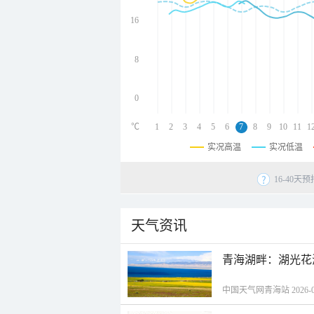
undefined
undefined
16
undefined
8
0
℃
1
2
3
4
5
6
7
8
9
10
11
1
实况高温
实况低温
16-40
天气资讯
青海湖畔：湖光花
中国天气网青海站 2026-08-