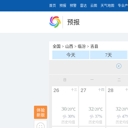
首页
预报
预警
雷达
云图
天气地图
专业产
预报
全国
>
山西
>
临汾
>
吉县
今天
7天
日
一
二
26
27
28
十三
十四
30
32
32
/20℃
/20℃
/20
30%
37%
47
历史均值
历史均值
历史均