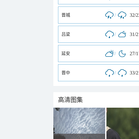
/
32/
晋城
/
31/
吕梁
/
27/
延安
/
33/
晋中
高清图集