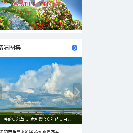
高清图集
呼伦贝尔草原 藏着最治愈的蓝天白云
贵阳雨后晨雾缭绕 宛如水墨画卷