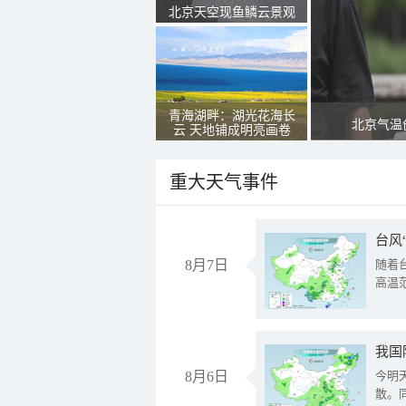
北京天空现鱼鳞云景观
青海湖畔：湖光花海长
北京气温
云 天地铺成明亮画卷
重大天气事件
台风
8月7日
随着
高温
8月6日
今明
散。