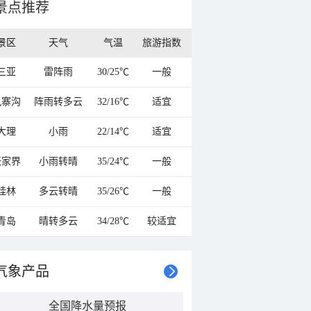
景点推荐
景区
天气
气温
旅游指数
三亚
雷阵雨
30/25℃
一般
九寨沟
阵雨转多云
32/16℃
适宜
大理
小雨
22/14℃
适宜
张家界
小雨转晴
35/24℃
一般
桂林
多云转晴
35/26℃
一般
青岛
晴转多云
34/28℃
较适宜
气象产品
全国降水量预报