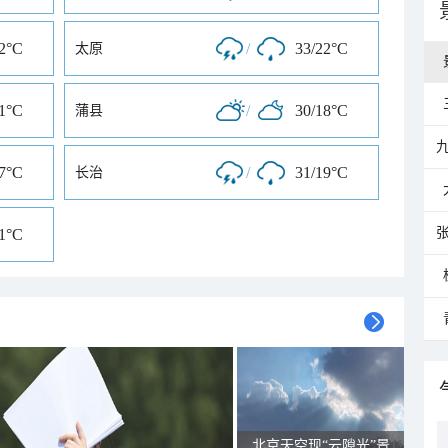
22°C
/
33/22°C
太原
21°C
/
30/18°C
蒲县
17°C
/
31/19°C
长治
21°C
北京天空现“云隙光”景