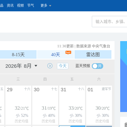
品
资讯
视频
节气
更多
11:30更新 | 数据来源 中央气象台
8-15天
40天
雷达图
蓝天预报
今天
三
四
五
六
29
30
31
01
十五
十六
十七
十八
建军节
32
31
33
30
℃
/21℃
/19℃
/20℃
/20℃
%
52%
40%
30%
30%
值
历史均值
历史均值
历史均值
历史均值