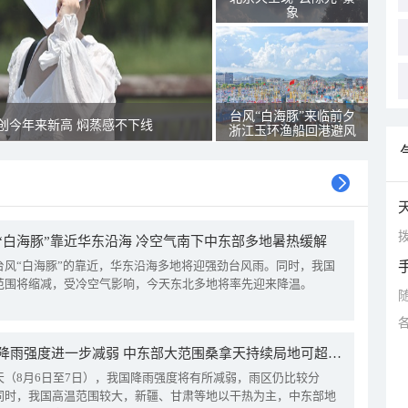
象
台风“白海豚”来临前夕
创今年来新高 焖蒸感不下线
浙江玉环渔船回港避风
拨
“白海豚”靠近华东沿海 冷空气南下中东部多地暑热缓解
台风“白海豚”的靠近，华东沿海多地将迎强劲台风雨。同时，我国
范围将缩减，受冷空气影响，今天东北多地将率先迎来降温。
我国降雨强度进一步减弱 中东部大范围桑拿天持续局地可超38℃
天（8月6日至7日），我国降雨强度将有所减弱，雨区仍比较分
同时，我国高温范围较大，新疆、甘肃等地以干热为主，中东部地