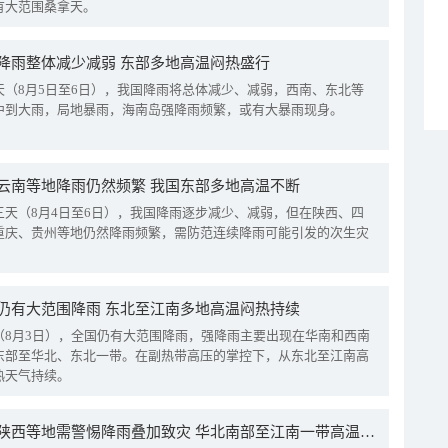
有大范围桑拿天。
降雨整体减少减弱 东部多地高温闷热盛行
天（8月5日至6日），我国降雨将总体减少、减弱，西南、东北等
中到大雨，局地暴雨，海南岛强降雨频繁，或有大暴雨现身。
云南等地降雨仍然频繁 我国东部多地高温不断
三天（8月4日至6日），我国降雨逐步减少、减弱，但在陕西、四
重庆、贵州等地仍然降雨频繁，需防范连续降雨可能引发的次生灾
仍有大范围降雨 东北至江南多地高温闷热持续
（8月3日），全国仍有大范围降雨，强降雨主要出现在华南和西南
东部至华北、东北一带。在副热带高压的掌控下，从东北至江南高
热天气持续。
四川陕西等地需警惕降雨叠加致灾 华北南部至江南一带高温频现