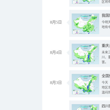
区将
我国
8月5日
今明
地有
重庆
8月4日
未来
川、
害。
全国
8月3日
今天
地区
温闷