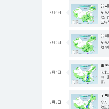
8月6日
今明
散。
区将
我国
8月5日
今明
地有
重庆
8月4日
未来
川、
害。
全国
8月3日
今天
地区