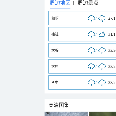
周边地区
周边景点
|
/
27/
和顺
/
31/
榆社
/
32/
太谷
/
33/
太原
/
33/
晋中
高清图集