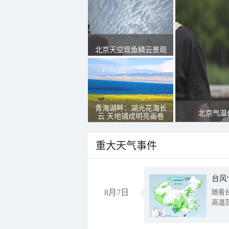
北京天空现鱼鳞云景观
青海湖畔：湖光花海长
北京气温
云 天地铺成明亮画卷
重大天气事件
台风
8月7日
随着
高温