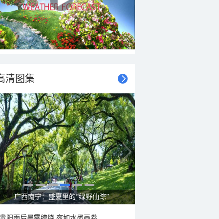
高清图集
呼伦贝尔草原 藏着最治愈的蓝天白云
贵阳雨后晨雾缭绕 宛如水墨画卷