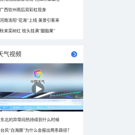
广西钦州雨后双彩虹现身
河南洛阳“花海”上线 美景引客来
秋来栾树红 枝头挂满“胭脂果”
天气视频
东北的异常闷热持续到什么时候
台风“白海豚”为什么会报出两条路径？