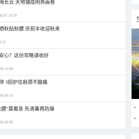
海长云 天地铺成明亮画卷
07 10:58
晒秋贴秋膘 庆祝丰收迎秋来
:10
安心？这份攻略请收好
 10:00
停 3招护住肩颈不酸痛
 09:10
秋膘”莫着急 先清暑再防燥
 09:00