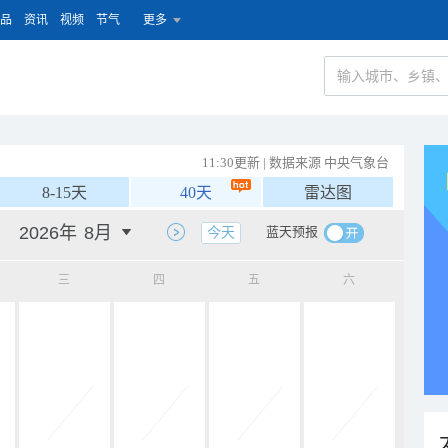
品
资讯
视频
节气
更多
11:30更新 | 数据来源 中央气象台
8-15天
40天
雷达图
蓝天预报
今天
三
四
五
六