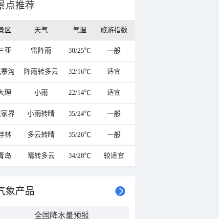
景点推荐
景区
天气
气温
旅游指数
三亚
雷阵雨
30/25℃
一般
九寨沟
阵雨转多云
32/16℃
适宜
大理
小雨
22/14℃
适宜
张家界
小雨转晴
35/24℃
一般
桂林
多云转晴
35/26℃
一般
青岛
晴转多云
34/28℃
较适宜
气象产品
全国降水量预报