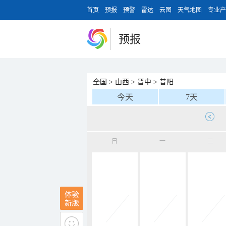
首页
预报
预警
雷达
云图
天气地图
专业产
预报
全国
>
山西
>
晋中
>
昔阳
今天
7天
日
一
二