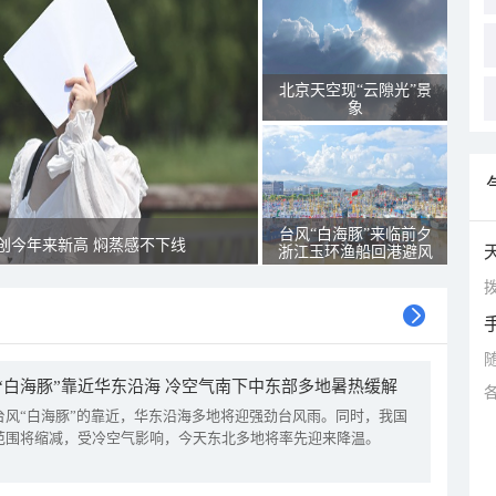
北京天空现“云隙光”景
象
台风“白海豚”来临前夕
创今年来新高 焖蒸感不下线
浙江玉环渔船回港避风
拨
“白海豚”靠近华东沿海 冷空气南下中东部多地暑热缓解
台风“白海豚”的靠近，华东沿海多地将迎强劲台风雨。同时，我国
范围将缩减，受冷空气影响，今天东北多地将率先迎来降温。