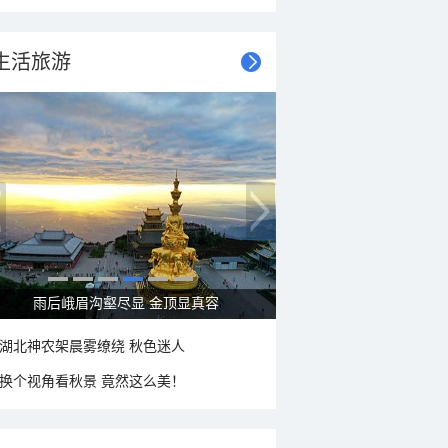
生活旅游
秋意浓 蓝天映衬下的哈尔滨伏尔加庄园
湖北神农架晨雾缭绕 秋色迷人
换个视角看秋景 竟然这么美！