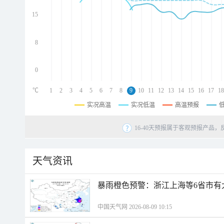
d
d
15
d
8
0
℃
1
2
3
4
5
6
7
8
9
10
11
12
13
14
15
16
17
18
实况高温
实况低温
高温预报
16-40天预报属于客观预报产品，
天气资讯
暴雨橙色预警：浙江上海等6省市有
中国天气网 2026-08-09 10:15