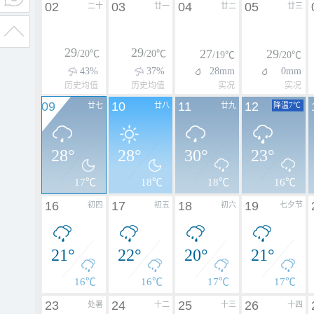
02
03
04
05
二十
廿一
廿二
廿三
29
29
27
29
/20℃
/20℃
/19℃
/20℃
43%
37%
28mm
0mm
历史均值
历史均值
实况
实况
09
10
11
12
廿七
廿八
廿九
降温7℃
28°
28°
30°
23°
17℃
18℃
18℃
16℃
16
17
18
19
初四
初五
初六
七夕节
21°
22°
20°
21°
16℃
16℃
17℃
17℃
23
24
25
26
处暑
十二
十三
十四