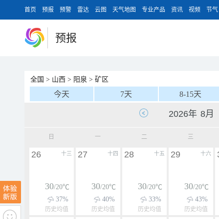
首页
预报
预警
雷达
云图
天气地图
专业产品
资讯
视频
节气
预报
全国
>
山西
>
阳泉
>
矿区
今天
7天
8-15天
日
一
二
三
26
27
28
29
十三
十四
十五
十六
30
30
30
30
/20℃
/20℃
/20℃
/20℃
37%
40%
33%
43%
历史均值
历史均值
历史均值
历史均值