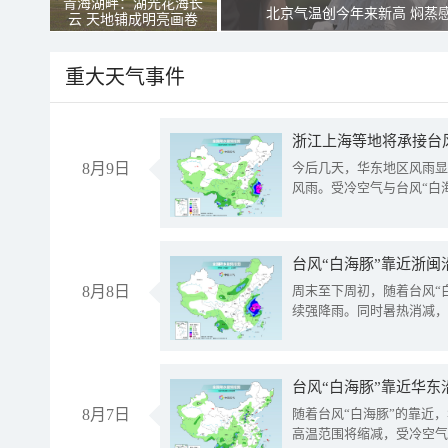
青海湖畔：湖光花海长
北京气温创今年来新高 焖蒸
云 天地铺成明亮画卷
重大天气事件
浙江上海等地将承接台风
8月9日
今后几天，华东地区风雨显
风雨。受冷空气与台风“白
台风“白海豚”靠近浙闽
8月8日
周末至下周初，随着台风“
续强降雨。同时暑热消减，
台风“白海豚”靠近华东
8月7日
随着台风“白海豚”的靠近
高温范围将缩减，受冷空气