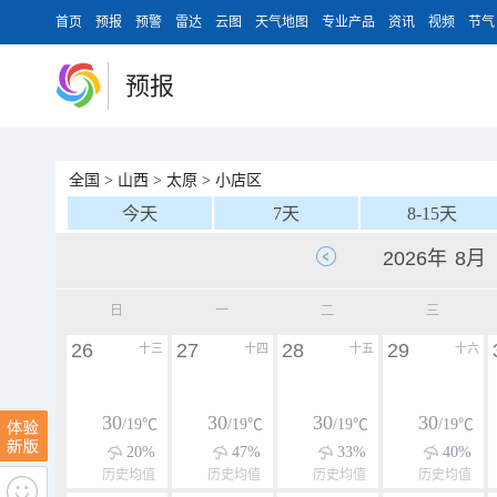
首页
预报
预警
雷达
云图
天气地图
专业产品
资讯
视频
节气
预报
全国
>
山西
>
太原
>
小店区
今天
7天
8-15天
日
一
二
三
26
27
28
29
十三
十四
十五
十六
30
30
30
30
/19℃
/19℃
/19℃
/19℃
20%
47%
33%
40%
历史均值
历史均值
历史均值
历史均值