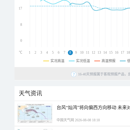
d
d
17
d
8
0
℃
1
2
3
4
5
6
7
8
9
10
11
12
13
14
15
16
17
18
实况高温
实况低温
高温预报
16-40天预报属于客观预报产品，
天气资讯
台风“灿鸿”将向偏西方向移动 未来
中国天气网 2026-08-08 18:18