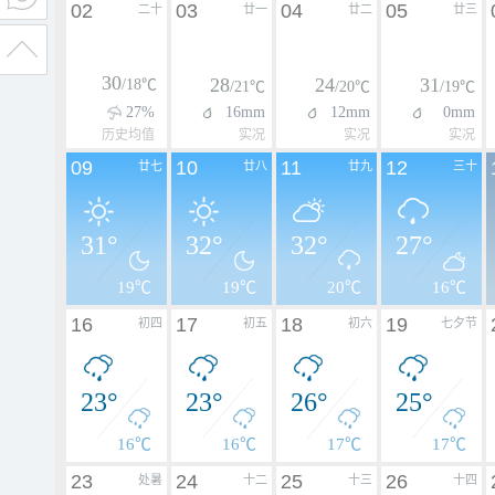
02
03
04
05
二十
廿一
廿二
廿三
30
28
24
31
/18℃
/21℃
/20℃
/19℃
27%
16mm
12mm
0mm
历史均值
实况
实况
实况
09
10
11
12
廿七
廿八
廿九
三十
31°
32°
32°
27°
19℃
19℃
20℃
16℃
16
17
18
19
初四
初五
初六
七夕节
23°
23°
26°
25°
16℃
16℃
17℃
17℃
23
24
25
26
处暑
十二
十三
十四