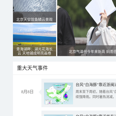
北京天空现鱼鳞云景观
青海湖畔：湖光花海长
北京气温创今年来新高 焖蒸
云 天地铺成明亮画卷
重大天气事件
台风“白海豚”靠近浙闽
8月8日
周末至下周初，随着台风“
续强降雨。同时暑热消减，