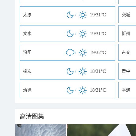
/
19/31°C
太原
交城
/
19/31°C
文水
忻州
/
19/32°C
汾阳
古交
/
18/31°C
榆次
晋中
/
18/31°C
清徐
平遥
高清图集