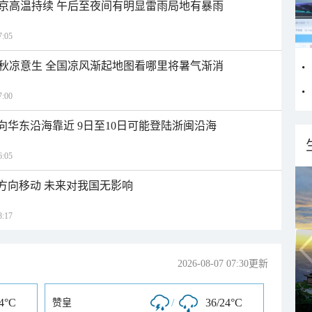
京高温持续 午后至夜间有明显雷雨局地有暴雨
:05
秋凉意生 全国凉风渐起地图看哪里将暑气渐消
:00
向华东沿海靠近 9日至10日可能登陆浙闽沿海
:05
北方向移动 未来对我国无影响
:17
2026-08-07 07:30更新
24°C
/
36/24°C
赞皇