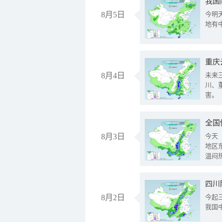
我国
8月5日
今明
地有
重庆
8月4日
未来
川、
害。
全国
8月3日
今天
地区
温闷
8月2日
今起
我国