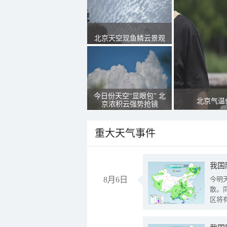
北京天空现鱼鳞云景观
今日份天空“显眼包” 北
北京气温
京浓积云强势抢镜
重大天气事件
8月6日
今明
散。
区将