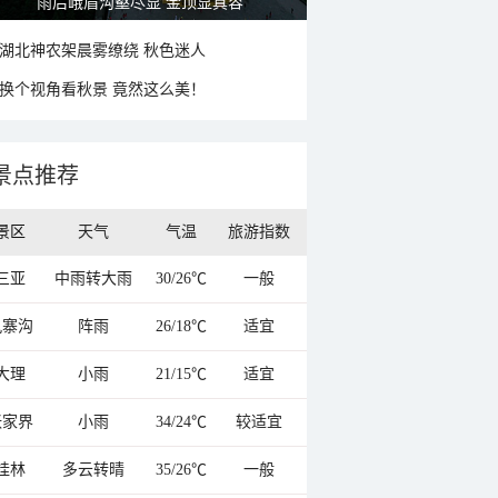
秋意浓 蓝天映衬下的哈尔滨伏尔加庄园
湖北神农架晨雾缭绕 秋色迷人
换个视角看秋景 竟然这么美！
景点推荐
景区
天气
气温
旅游指数
三亚
中雨转大雨
30/26℃
一般
九寨沟
阵雨
26/18℃
适宜
大理
小雨
21/15℃
适宜
张家界
小雨
34/24℃
较适宜
桂林
多云转晴
35/26℃
一般