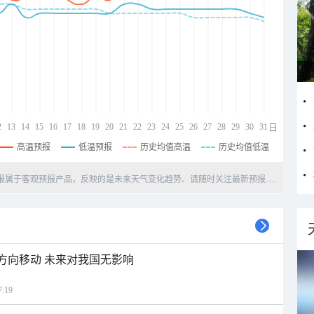
2
13
14
15
16
17
18
19
20
21
22
23
24
25
26
27
28
29
30
31
日
高温预报
低温预报
历史均值高温
历史均值低温
天预报属于客观预报产品，反映的是未来天气变化趋势、请随时关注最新预报.....
北方向移动 未来对我国无影响
:19