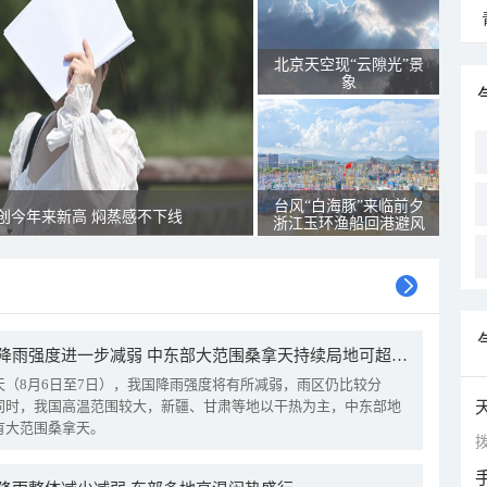
北京天空现“云隙光”景
象
台风“白海豚”来临前夕
创今年来新高 焖蒸感不下线
浙江玉环渔船回港避风
我国降雨强度进一步减弱 中东部大范围桑拿天持续局地可超38℃
天（8月6日至7日），我国降雨强度将有所减弱，雨区仍比较分
同时，我国高温范围较大，新疆、甘肃等地以干热为主，中东部地
有大范围桑拿天。
拨