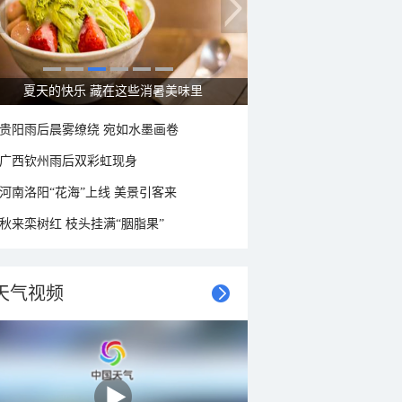
广西南宁：盛夏里的“绿野仙踪”
贵阳雨后晨雾缭绕 宛如水墨画卷
广西钦州雨后双彩虹现身
河南洛阳“花海”上线 美景引客来
秋来栾树红 枝头挂满“胭脂果”
天气视频