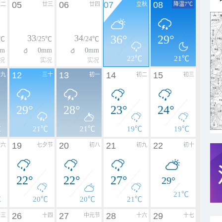
05
06
07
08
廿二
廿三
廿四
立秋
降温7℃
33
34
36°
29°
4℃
/25℃
/24℃
m
0mm
0mm
22℃
21℃
况
实况
实况
12
13
14
15
廿九
三十
初一
初二
初三
29°
28°
23°
24°
℃
21℃
21℃
19℃
19℃
19
20
21
22
初六
七夕节
初八
初九
初十
22°
22°
27°
29°
21℃
℃
20℃
20℃
21℃
26
27
28
29
十三
十四
中元节
十六
十七