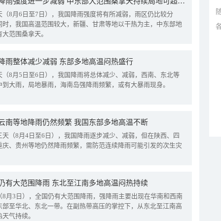
我国降雨强度进一步减弱 中东部大范围桑拿天持续局地可超38℃
天（8月6日至7日），我国降雨强度将有所减弱，雨区仍比较分
同时，我国高温范围较大，新疆、甘肃等地以干热为主，中东部地
有大范围桑拿天。
降雨整体减少减弱 东部多地高温闷热盛行
天（8月5日至6日），我国降雨将总体减少、减弱，西南、东北等
中到大雨，局地暴雨，海南岛强降雨频繁，或有大暴雨现身。
云南等地降雨仍然频繁 我国东部多地高温不断
三天（8月4日至6日），我国降雨逐步减少、减弱，但在陕西、四
重庆、贵州等地仍然降雨频繁，需防范连续降雨可能引发的次生灾
仍有大范围降雨 东北至江南多地高温闷热持续
（8月3日），全国仍有大范围降雨，强降雨主要出现在华南和西南
东部至华北、东北一带。在副热带高压的掌控下，从东北至江南高
热天气持续。