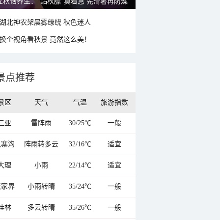
雨后峨眉沟壑尽显 金顶显真容
湖北神农架晨雾缭绕 秋色迷人
换个视角看秋景 竟然这么美！
景点推荐
景区
天气
气温
旅游指数
三亚
雷阵雨
30/25℃
一般
九寨沟
阵雨转多云
32/16℃
适宜
大理
小雨
22/14℃
适宜
张家界
小雨转晴
35/24℃
一般
桂林
多云转晴
35/26℃
一般