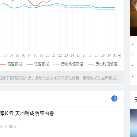
2
13
14
15
16
17
18
19
20
21
22
23
24
25
26
27
28
29
30
31
日
高温预报
低温预报
历史均值高温
历史均值低温
天预报属于客观预报产品，反映的是未来天气变化趋势、请随时关注最新预报.....
海长云 天地铺成明亮画卷
07 10:58