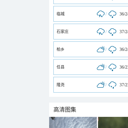
/
36/
临城
/
37/
石家庄
/
36/
柏乡
/
36/
任县
/
37/
隆尧
高清图集