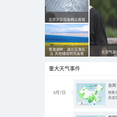
北京天空现鱼鳞云景观
青海湖畔：湖光花海长
北京气温
云 天地铺成明亮画卷
重大天气事件
台风
8月7日
随着
高温