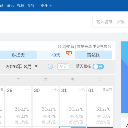
品
资讯
视频
节气
更多
11:30更新 | 数据来源 中央气象台
8-15天
40天
雷达图
蓝天预报
今天
三
四
五
六
29
30
31
01
十五
十六
十七
十八
建军节
31
31
31
31
℃
/22℃
/22℃
/22℃
/22℃
%
33%
47%
40%
50%
值
历史均值
历史均值
历史均值
历史均值