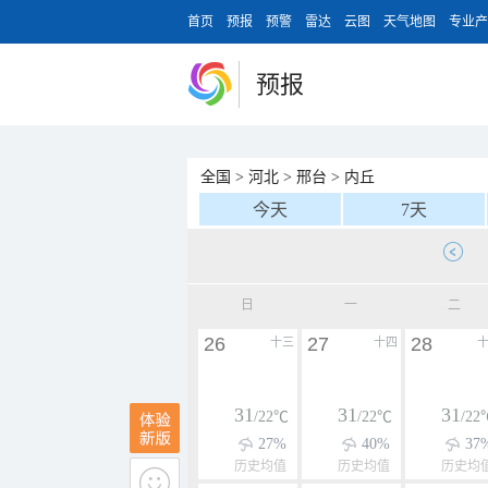
首页
预报
预警
雷达
云图
天气地图
专业产
预报
全国
>
河北
>
邢台
>
内丘
今天
7天
日
一
二
26
27
28
十三
十四
31
31
31
/22℃
/22℃
/22
27%
40%
37
历史均值
历史均值
历史均