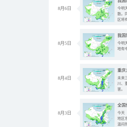
8月6日
今明
散。
区将
我国
8月5日
今明
地有
重庆
8月4日
未来
川、
害。
全国
8月3日
今天
地区
温闷