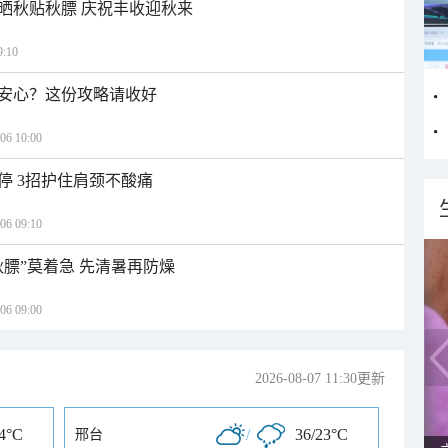
晒秋贴秋膘 庆祝丰收迎秋来
:10
安心？这份攻略请收好
 10:00
停 3招护住肩颈不酸痛
 09:10
秋膘”莫着急 先清暑再防燥
 09:00
2026-08-07 11:30更新
24°C
/
36/23°C
邢台