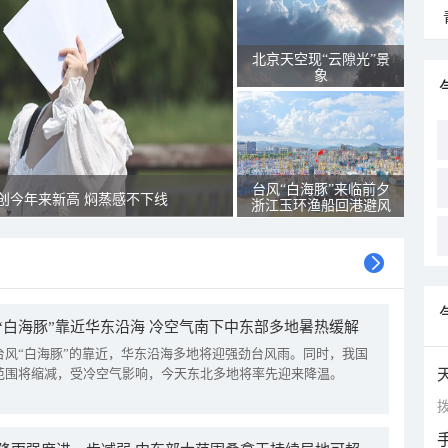
北京天空现“云隙光”景
象
台风“白海豚”来临前夕
创今年来新高 焖蒸感不下线
浙江玉环渔船回港避风
“白海豚”靠近华东沿海 冷空气南下中东部多地暑热缓解
台风“白海豚”的靠近，华东沿海多地将迎强劲台风雨。同时，我国
范围将缩减，受冷空气影响，今天东北多地将率先迎来降温。
拨