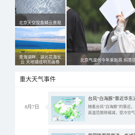
北京天空现鱼鳞云景观
青海湖畔：湖光花海长
北京气温创今年来新高 焖蒸
云 天地铺成明亮画卷
重大天气事件
台风“白海豚”靠近华东
8月7日
随着台风“白海豚”的靠近
高温范围将缩减，受冷空气