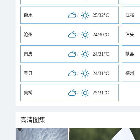
/
25/32°C
衡水
武强
/
24/30°C
沧州
泊头
/
24/31°C
南皮
献县
/
24/31°C
景县
德州
/
25/31°C
吴桥
高清图集