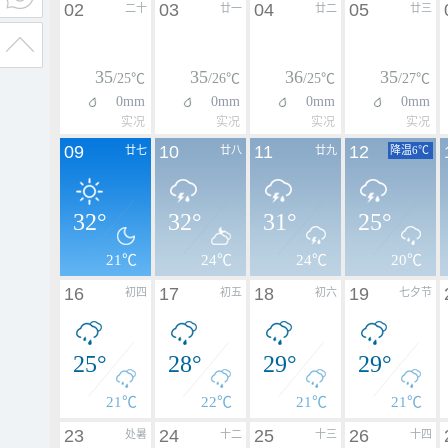
02
03
04
05
二十
廿一
廿二
廿三
35
35
36
35
/25℃
/26℃
/25℃
/27℃
0mm
0mm
0mm
0mm
实况
实况
实况
实况
09
10
11
12
廿七
廿八
廿九
降温6℃
32°
32°
31°
25°
21℃
24℃
24℃
20℃
16
17
18
19
初四
初五
初六
七夕节
25°
28°
29°
29°
21℃
22℃
21℃
21℃
23
24
25
26
处暑
十二
十三
十四