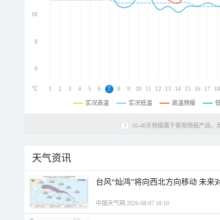
d
d
18
d
9
0
℃
1
2
3
4
5
6
7
8
9
10
11
12
13
14
15
16
17
18
实况高温
实况低温
高温预报
16-40天预报属于客观预报产品，
天气资讯
台风“灿鸿”将向西北方向移动 未来
中国天气网 2026-08-07 18:10