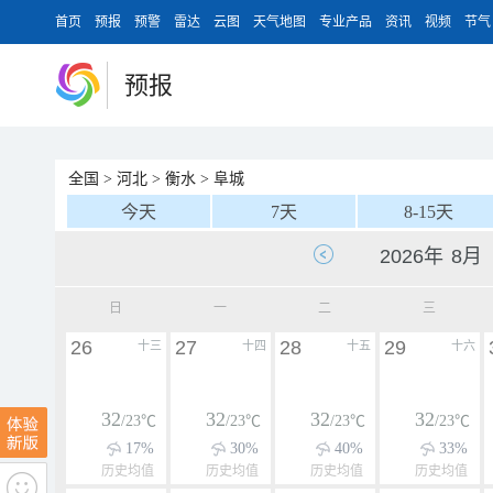
首页
预报
预警
雷达
云图
天气地图
专业产品
资讯
视频
节气
预报
全国
>
河北
>
衡水
>
阜城
今天
7天
8-15天
日
一
二
三
26
27
28
29
十三
十四
十五
十六
32
32
32
32
/23℃
/23℃
/23℃
/23℃
17%
30%
40%
33%
历史均值
历史均值
历史均值
历史均值