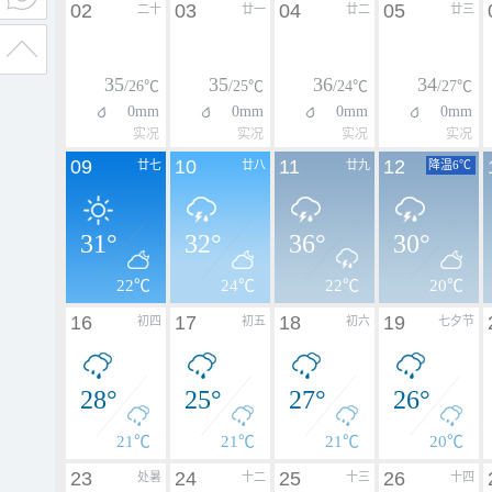
02
03
04
05
二十
廿一
廿二
廿三
35
35
36
34
/26℃
/25℃
/24℃
/27℃
0mm
0mm
0mm
0mm
实况
实况
实况
实况
09
10
11
12
廿七
廿八
廿九
降温6℃
31°
32°
36°
30°
22℃
24℃
22℃
20℃
16
17
18
19
初四
初五
初六
七夕节
28°
25°
27°
26°
21℃
21℃
21℃
20℃
23
24
25
26
处暑
十二
十三
十四