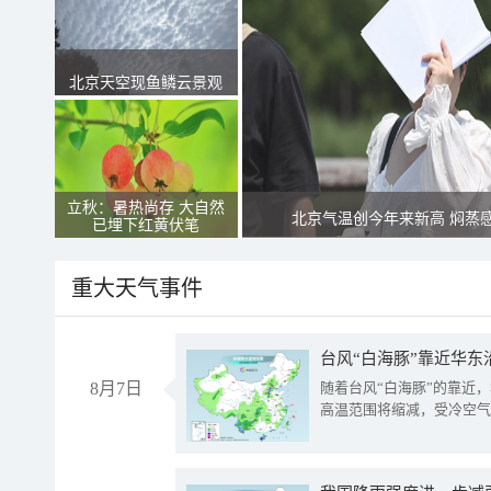
北京天空现鱼鳞云景观
立秋：暑热尚存 大自然
北京气温创今年来新高 焖蒸
已埋下红黄伏笔
重大天气事件
台风“白海豚”靠近华东
8月7日
随着台风“白海豚”的靠近
高温范围将缩减，受冷空气