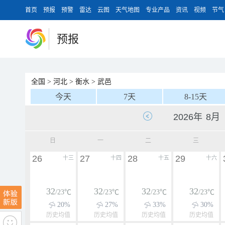
首页
预报
预警
雷达
云图
天气地图
专业产品
资讯
视频
节气
预报
全国
>
河北
>
衡水
>
武邑
今天
7天
8-15天
日
一
二
三
26
27
28
29
十三
十四
十五
十六
32
32
32
32
/23℃
/23℃
/23℃
/23℃
20%
27%
33%
30%
历史均值
历史均值
历史均值
历史均值