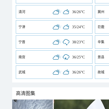
/
36/26°C
清河
冀州
/
35/24°C
宁津
巨鹿
/
38/23°C
宁晋
辛集
/
36/25°C
南宫
景县
/
36/26°C
武城
故城
高清图集