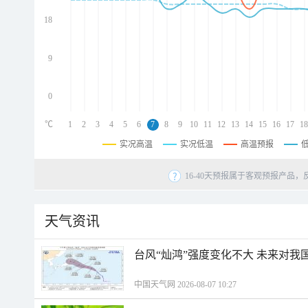
d
d
18
d
9
0
℃
1
2
3
4
5
6
7
8
9
10
11
12
13
14
15
16
17
18
实况高温
实况低温
高温预报
16-40天预报属于客观预报产品，
天气资讯
台风“灿鸿”强度变化不大 未来对我
中国天气网 2026-08-07 10:27