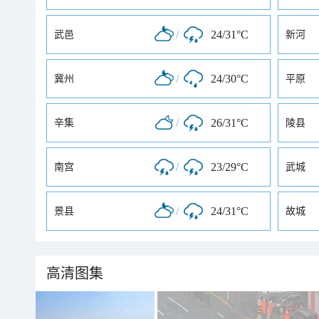
/
24/31°C
武邑
新河
/
24/30°C
冀州
平原
/
26/31°C
辛集
陵县
/
23/29°C
南宫
武城
/
24/31°C
景县
故城
高清图集