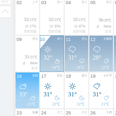
02
03
04
05
二十
廿一
廿二
廿三
32
32
32
36
/23℃
/23℃
/23℃
/28℃
27%
33%
47%
0mm
历史均值
历史均值
历史均值
实况
09
10
11
12
廿七
廿八
廿九
大暴雨
31
32°
31°
28°
/21℃
0mm
24℃
26℃
22℃
实况
16
17
18
19
初四
初五
初六
七夕节
33°
31°
31°
31°
21℃
22℃
22℃
21℃
23
24
25
26
处暑
十二
十三
十四