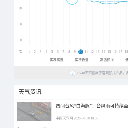
d
d
18
d
9
0
℃
1
2
3
4
5
6
7
8
9
10
11
12
13
14
15
16
17
18
实况高温
实况低温
高温预报
16-40天预报属于客观预报产品，
天气资讯
四问台风“白海豚”：台风雨可持续
中国天气网 2026-08-10 18:30