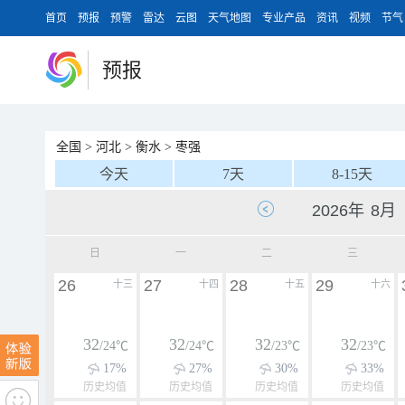
首页
预报
预警
雷达
云图
天气地图
专业产品
资讯
视频
节气
预报
全国
>
河北
>
衡水
>
枣强
今天
7天
8-15天
日
一
二
三
26
27
28
29
十三
十四
十五
十六
32
32
32
32
/24℃
/24℃
/23℃
/23℃
17%
27%
30%
33%
历史均值
历史均值
历史均值
历史均值