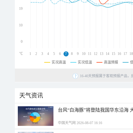
d
d
19
d
10
0
℃
1
2
3
4
5
6
7
8
9
10
11
12
13
14
15
16
17
18
实况高温
实况低温
高温预报
16-40天预报属于客观预报产品，
天气资讯
台风“白海豚”将登陆我国华东沿海
中国天气网 2026-08-07 16:16