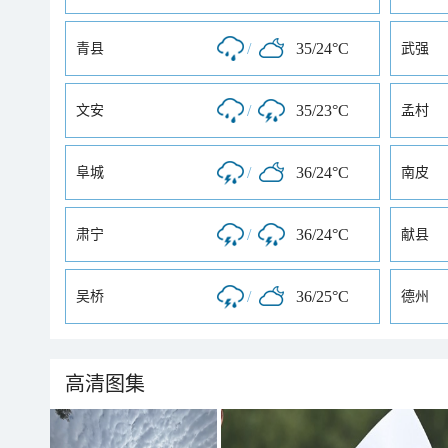
/
35/24°C
青县
武强
/
35/23°C
文安
孟村
/
36/24°C
阜城
南皮
/
36/24°C
肃宁
献县
/
36/25°C
吴桥
德州
高清图集