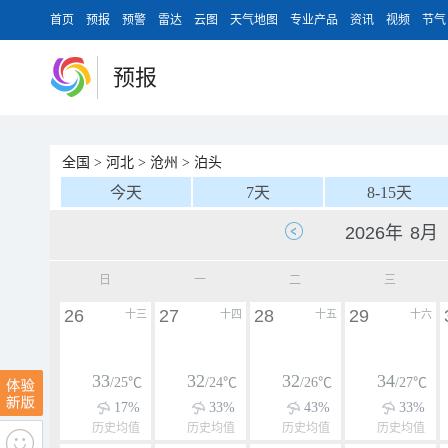
首页
预报
预警
雷达
云图
天气地图
专业产品
资讯
视频
节气
预报
全国
>
河北
>
沧州
>
泊头
今天
7天
8-15天
日
一
二
三
26
27
28
29
十三
十四
十五
十六
33
32
32
34
/25℃
/24℃
/26℃
/27℃
17%
33%
43%
33%
历史均值
历史均值
历史均值
历史均值