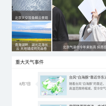
北京天空现鱼鳞云景观
青海湖畔：湖光花海长
北京气温创今年来新高 焖蒸
云 天地铺成明亮画卷
重大天气事件
台风“白海豚”靠近华东
8月7日
随着台风“白海豚”的靠近
高温范围将缩减，受冷空气