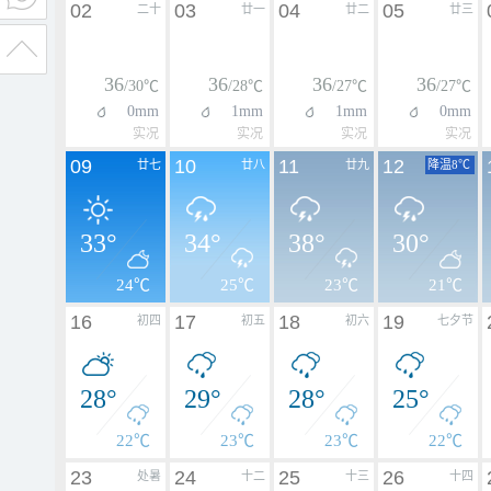
02
03
04
05
二十
廿一
廿二
廿三
36
36
36
36
/30℃
/28℃
/27℃
/27℃
0mm
1mm
1mm
0mm
实况
实况
实况
实况
09
10
11
12
廿七
廿八
廿九
降温8℃
33°
34°
38°
30°
24℃
25℃
23℃
21℃
16
17
18
19
初四
初五
初六
七夕节
28°
29°
28°
25°
22℃
23℃
23℃
22℃
23
24
25
26
处暑
十二
十三
十四