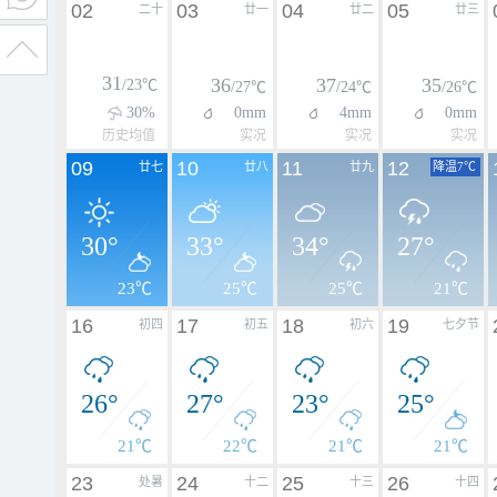
02
03
04
05
二十
廿一
廿二
廿三
31
36
37
35
/23℃
/27℃
/24℃
/26℃
30%
0mm
4mm
0mm
历史均值
实况
实况
实况
09
10
11
12
廿七
廿八
廿九
降温7℃
30°
33°
34°
27°
23℃
25℃
25℃
21℃
16
17
18
19
初四
初五
初六
七夕节
26°
27°
23°
25°
21℃
22℃
21℃
21℃
23
24
25
26
处暑
十二
十三
十四