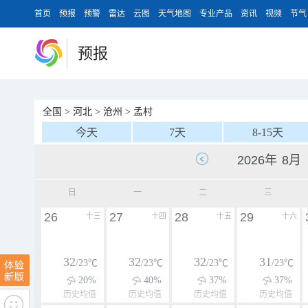
首页
预报
预警
雷达
云图
天气地图
专业产品
资讯
视频
节气
预报
全国
>
河北
>
沧州
>
孟村
今天
7天
8-15天
日
一
二
三
26
27
28
29
十三
十四
十五
十六
32
32
32
31
/23℃
/23℃
/23℃
/23℃
20%
40%
37%
37%
历史均值
历史均值
历史均值
历史均值