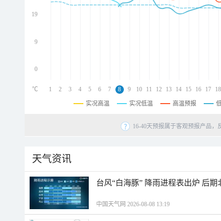
d
d
19
d
9
0
℃
1
2
3
4
5
6
7
8
9
10
11
12
13
14
15
16
17
18
实况高温
实况低温
高温预报
16-40天预报属于客观预报产品，
天气资讯
台风“白海豚” 降雨进程表出炉 后
中国天气网 2026-08-08 13:19