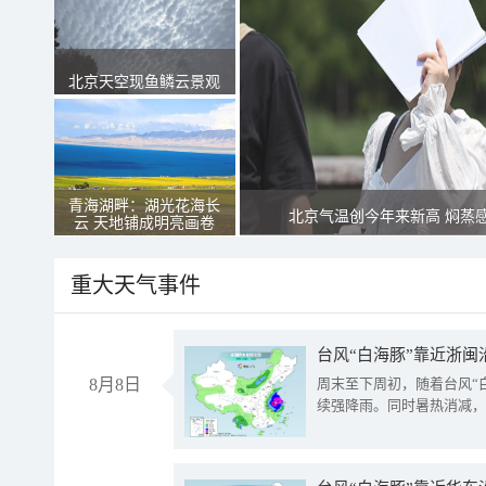
北京天空现鱼鳞云景观
青海湖畔：湖光花海长
北京气温创今年来新高 焖蒸
云 天地铺成明亮画卷
重大天气事件
台风“白海豚”靠近浙闽
8月8日
周末至下周初，随着台风“
续强降雨。同时暑热消减，