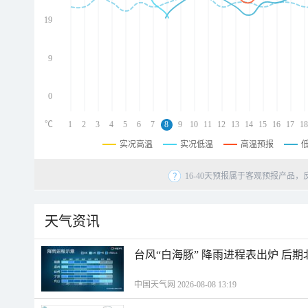
d
d
19
d
9
0
℃
1
2
3
4
5
6
7
8
9
10
11
12
13
14
15
16
17
18
实况高温
实况低温
高温预报
16-40天预报属于客观预报产品，
天气资讯
台风“白海豚” 降雨进程表出炉 后
中国天气网 2026-08-08 13:19