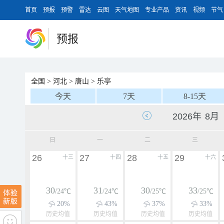
首页
预报
预警
雷达
云图
天气地图
专业产品
资讯
视频
节气
预报
全国
>
河北
>
唐山
>
乐亭
今天
7天
8-15天
日
一
二
三
26
27
28
29
十三
十四
十五
十六
30
31
30
33
/24℃
/24℃
/25℃
/25℃
20%
43%
37%
33%
历史均值
历史均值
历史均值
历史均值