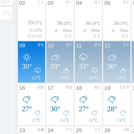
02
03
04
05
二十
廿一
廿二
廿三
29
36
36
36
/22℃
/28℃
/28℃
/28℃
23%
0mm
0mm
0mm
历史均值
实况
实况
实况
09
10
11
12
廿七
廿八
廿九
三十
30°
33°
33°
30°
23℃
25℃
26℃
24℃
16
17
18
19
初四
初五
初六
七夕节
27°
30°
27°
28°
23℃
24℃
24℃
24℃
23
24
25
26
处暑
十二
十三
十四