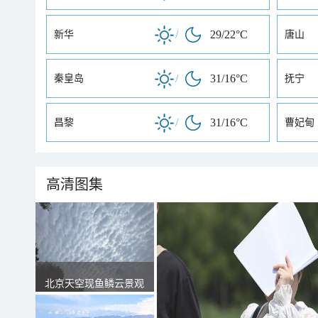
/
29/22°C
新华
唐山
/
31/16°C
秦皇岛
抚宁
/
31/16°C
昌黎
曹妃甸
高清图集
北京天空现鱼鳞云景观