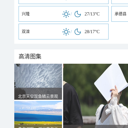
/
27/13°C
兴隆
承德县
/
28/17°C
双滦
高清图集
北京天空现鱼鳞云景观