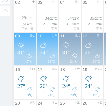
02
03
04
05
二十
廿一
廿二
廿三
29
34
34
35
/19℃
/22℃
/22℃
/22℃
43%
1mm
0mm
0mm
历史均值
实况
实况
实况
09
10
11
12
廿七
廿八
廿九
三十
31°
34°
31°
26°
17℃
21℃
21℃
20℃
16
17
18
19
初四
初五
初六
七夕节
27°
26°
24°
24°
19℃
21℃
20℃
19℃
23
24
25
26
处暑
十二
十三
十四