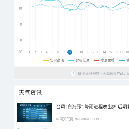
d
d
18
d
9
0
℃
1
2
3
4
5
6
7
8
9
10
11
12
13
14
15
16
17
18
实况高温
实况低温
高温预报
16-40天预报属于客观预报产品，
天气资讯
台风“白海豚” 降雨进程表出炉 后
中国天气网 2026-08-08 13:19