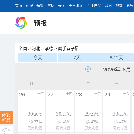
首页
预报
预警
雷达
云图
天气地图
专业产品
资讯
视频
节气
预报
全国
>
河北
>
承德
>
鹰手营子矿
今天
7天
8-15天
日
一
二
三
26
27
28
29
十三
十四
十五
十六
30
30
29
33
/20℃
/21℃
/21℃
/22℃
37%
43%
43%
47%
历史均值
历史均值
历史均值
历史均值