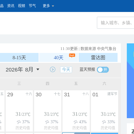
品
资讯
视频
节气
更多
11:30更新 | 数据来源 中央气象台
8-15天
40天
雷达图
蓝天预报
今天
三
四
五
六
29
30
31
01
十五
十六
十七
十八
建军节
31
31
31
31
℃
/23℃
/23℃
/23℃
/23℃
%
37%
37%
43%
33%
值
历史均值
历史均值
历史均值
历史均值