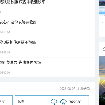
晒秋贴秋膘 庆祝丰收迎秋来
:10
安心？这份攻略请收好
 10:00
停 3招护住肩颈不酸痛
 09:10
秋膘”莫着急 先清暑再防燥
 09:00
2026-08-07 11:30更新
25°C
/
36/23°C
蠡县