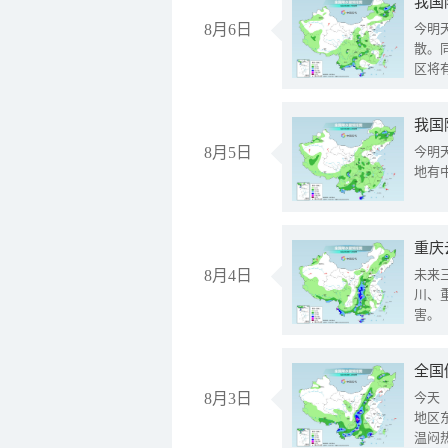
8月6日
今明
散。
区将
我国
8月5日
今明
地有
重庆
8月4日
未来
川、
害。
全国
8月3日
今天
地区
温闷