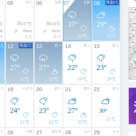
05
06
07
08
廿二
廿三
廿四
立秋
降温8℃
35
36
37°
29°
4℃
/27℃
/26℃
m
0mm
0mm
23℃
20℃
况
实况
实况
12
13
14
15
廿九
降温6℃
初一
初二
初三
27°
27°
22°
23°
℃
22℃
22℃
19℃
20℃
19
20
21
22
初六
七夕节
初八
初九
初十
24°
23°
27°
30°
21℃
℃
21℃
22℃
23℃
26
27
28
29
十三
十四
中元节
十六
十七