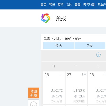
首页
预报
预警
雷达
云图
天气地图
专业产
预报
全国
>
河北
>
保定
>
定州
今天
7天
日
一
二
26
27
28
十三
十四
31
31
31
/23℃
/23℃
/23
17%
33%
23
历史均值
历史均值
历史均