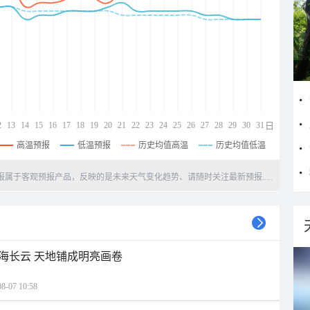
2
13
14
15
16
17
18
19
20
21
22
23
24
25
26
27
28
29
30
31
日
高温预报
低温预报
历史均值高温
历史均值低温
天预报属于客观预报产品，反映的是未来天气变化趋势、请随时关注最新预报.....
海长云 天地铺成明亮画卷
07 10:58