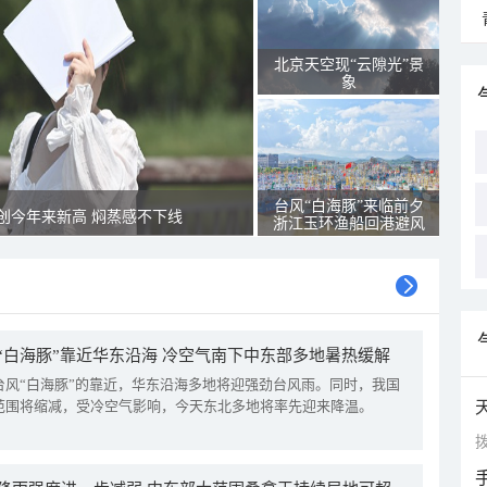
北京天空现“云隙光”景
象
台风“白海豚”来临前夕
创今年来新高 焖蒸感不下线
浙江玉环渔船回港避风
“白海豚”靠近华东沿海 冷空气南下中东部多地暑热缓解
台风“白海豚”的靠近，华东沿海多地将迎强劲台风雨。同时，我国
范围将缩减，受冷空气影响，今天东北多地将率先迎来降温。
拨