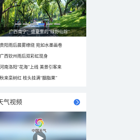
呼伦贝尔草原 藏着最治愈的蓝天白云
贵阳雨后晨雾缭绕 宛如水墨画卷
广西钦州雨后双彩虹现身
河南洛阳“花海”上线 美景引客来
秋来栾树红 枝头挂满“胭脂果”
天气视频