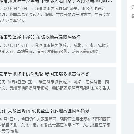
我国降雨强度进一步减弱 中东部大范围桑拿天持续局地可超38℃
天（8月6日至7日），我国降雨强度将有所减弱，雨区仍比较分
同时，我国高温范围较大，新疆、甘肃等地以干热为主，中东部地
有大范围桑拿天。
降雨整体减少减弱 东部多地高温闷热盛行
天（8月5日至6日），我国降雨将总体减少、减弱，西南、东北等
中到大雨，局地暴雨，海南岛强降雨频繁，或有大暴雨现身。
云南等地降雨仍然频繁 我国东部多地高温不断
三天（8月4日至6日），我国降雨逐步减少、减弱，但在陕西、四
重庆、贵州等地仍然降雨频繁，需防范连续降雨可能引发的次生灾
仍有大范围降雨 东北至江南多地高温闷热持续
（8月3日），全国仍有大范围降雨，强降雨主要出现在华南和西南
东部至华北、东北一带。在副热带高压的掌控下，从东北至江南高
热天气持续。