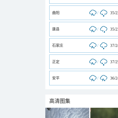
/
35/
曲阳
/
35/
唐县
/
37/
石家庄
/
37/
正定
/
36/
安平
高清图集