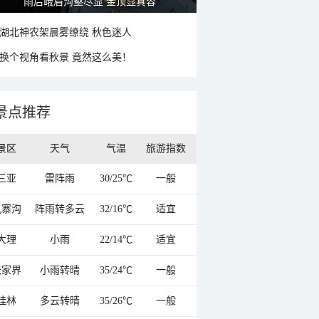
秋意浓 蓝天映衬下的哈尔滨伏尔加庄园
湖北神农架晨雾缭绕 秋色迷人
换个视角看秋景 竟然这么美！
景点推荐
景区
天气
气温
旅游指数
三亚
雷阵雨
30/25℃
一般
九寨沟
阵雨转多云
32/16℃
适宜
大理
小雨
22/14℃
适宜
张家界
小雨转晴
35/24℃
一般
桂林
多云转晴
35/26℃
一般