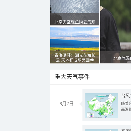
北京天空现鱼鳞云景观
青海湖畔：湖光花海长
北京气温
云 天地铺成明亮画卷
重大天气事件
台风
8月7日
随着
高温