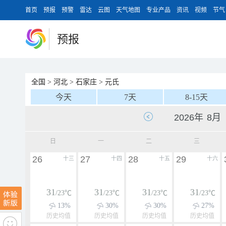
首页
预报
预警
雷达
云图
天气地图
专业产品
资讯
视频
节气
预报
全国
>
河北
>
石家庄
>
元氏
今天
7天
8-15天
日
一
二
三
26
27
28
29
十三
十四
十五
十六
31
31
31
31
/23℃
/23℃
/23℃
/23℃
13%
30%
30%
27%
历史均值
历史均值
历史均值
历史均值