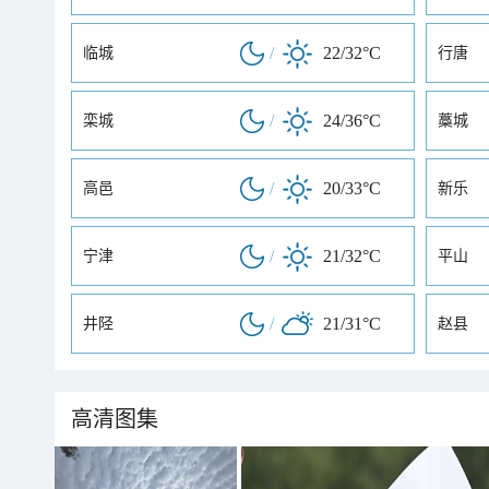
/
22/32°C
临城
行唐
/
24/36°C
栾城
藁城
/
20/33°C
高邑
新乐
/
21/32°C
宁津
平山
/
21/31°C
井陉
赵县
高清图集