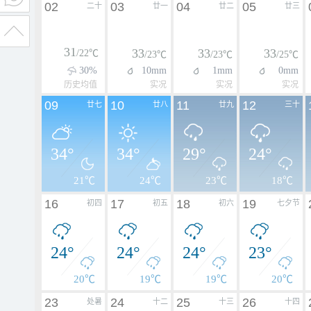
02
03
04
05
二十
廿一
廿二
廿三
31
33
33
33
/22℃
/23℃
/23℃
/25℃
30%
10mm
1mm
0mm
历史均值
实况
实况
实况
09
10
11
12
廿七
廿八
廿九
三十
34°
34°
29°
24°
21℃
24℃
23℃
18℃
16
17
18
19
初四
初五
初六
七夕节
24°
24°
24°
23°
20℃
19℃
19℃
20℃
23
24
25
26
处暑
十二
十三
十四