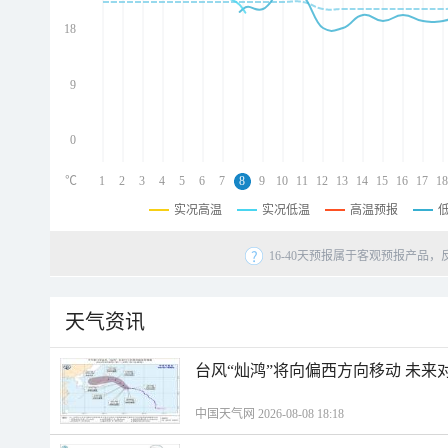
d
d
18
d
9
0
℃
1
2
3
4
5
6
7
8
9
10
11
12
13
14
15
16
17
18
实况高温
实况低温
高温预报
16-40天预报属于客观预报产品，
天气资讯
台风“灿鸿”将向偏西方向移动 未来
中国天气网 2026-08-08 18:18