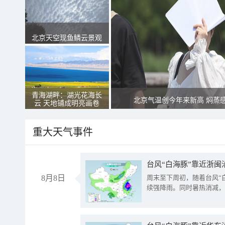
北京天空现鱼鳞云景观
青海湖畔：湖光花海长
北京气温创今年来新高 焖蒸
云 天地铺成明亮画卷
重大天气事件
台风“白海豚”靠近浙闽
8月8日
周末至下周初，随着台风“
续强降雨。同时暑热消减，