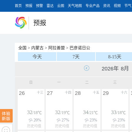
首页
预报
预警
雷达
云图
天气地图
专业产品
资讯
视频
节气
预报
全国
>
内蒙古
>
阿拉善盟
>
巴彦诺日公
今天
7天
8-15天
日
一
二
三
26
27
28
29
十三
十四
十五
十六
32
32
34
33
/18℃
/19℃
/21℃
/18℃
20%
27%
23%
23%
历史均值
历史均值
历史均值
历史均值