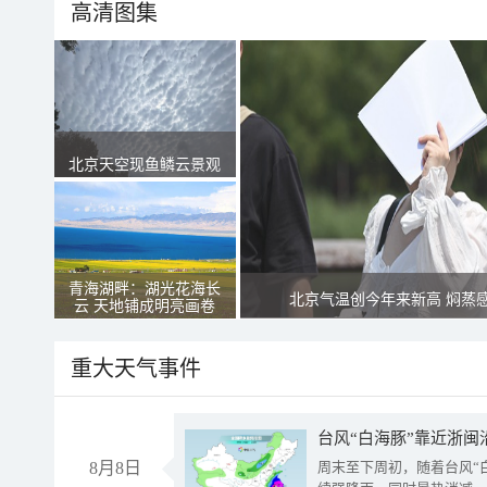
高清图集
北京天空现鱼鳞云景观
青海湖畔：湖光花海长
北京气温创今年来新高 焖蒸
云 天地铺成明亮画卷
重大天气事件
台风“白海豚”靠近浙闽
8月8日
周末至下周初，随着台风“