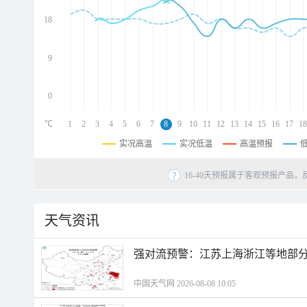
d
d
18
d
9
0
℃
1
2
3
4
5
6
7
8
9
10
11
12
13
14
15
16
17
18
实况高温
实况低温
高温预报
16-40天预报属于客观预报产品，
天气资讯
强对流预警：江苏上海浙江等地部分
中国天气网 2026-08-08 10:05