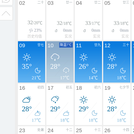
02
03
04
05
二十
廿一
廿二
廿三
32
32
33
33
/20℃
/18℃
/17℃
/18℃
23%
0mm
0mm
0mm
历史均值
实况
实况
实况
09
10
11
12
廿七
降温7℃
廿九
三十
35°
28°
26°
28°
21℃
17℃
14℃
18℃
16
17
18
19
初四
初五
初六
七夕节
28°
29°
29°
28°
17℃
18℃
18℃
18℃
23
24
25
26
处暑
十二
十三
十四