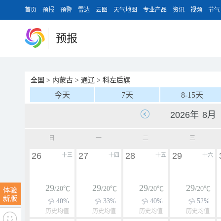
首页
预报
预警
雷达
云图
天气地图
专业产品
资讯
视频
节气
预报
全国
>
内蒙古
>
通辽
>
科左后旗
今天
7天
8-15天
日
一
二
三
26
27
28
29
十三
十四
十五
十六
29
29
29
29
/20℃
/20℃
/20℃
/20℃
40%
33%
40%
52%
历史均值
历史均值
历史均值
历史均值