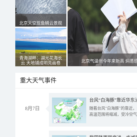
北京天空现鱼鳞云景观
青海湖畔：湖光花海长
北京气温创今年来新高 焖蒸
云 天地铺成明亮画卷
重大天气事件
台风“白海豚”靠近华东
8月7日
随着台风“白海豚”的靠近
高温范围将缩减，受冷空气