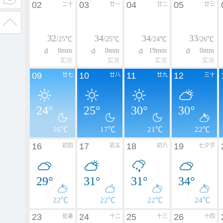
02
03
04
05
二十
廿一
廿二
廿三
32
34
34
33
/25℃
/25℃
/24℃
/26℃
0mm
0mm
19mm
0mm
实况
实况
实况
实况
09
10
11
12
廿七
廿八
廿九
三十
24°
25°
30°
30°
16℃
17℃
21℃
22℃
16
17
18
19
初四
初五
初六
七夕节
29°
31°
31°
34°
22℃
22℃
22℃
24℃
23
24
25
26
处暑
十二
十三
十四