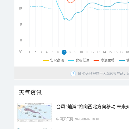
d
d
19
d
9
0
℃
1
2
3
4
5
6
7
8
9
10
11
12
13
14
15
16
17
18
实况高温
实况低温
高温预报
16-40天预报属于客观预报产品，
天气资讯
台风“灿鸿”将向西北方向移动 未来
中国天气网 2026-08-07 18:10