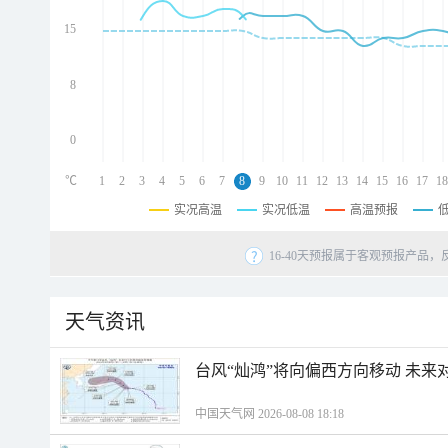
d
d
15
d
8
0
℃
1
2
3
4
5
6
7
8
9
10
11
12
13
14
15
16
17
18
实况高温
实况低温
高温预报
16-40天预报属于客观预报产品，
天气资讯
台风“灿鸿”将向偏西方向移动 未来
中国天气网 2026-08-08 18:18