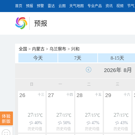
首页
预报
预警
雷达
云图
天气地图
专业产品
资讯
视频
节气
预报
全国
>
内蒙古
>
乌兰察布
>
兴和
今天
7天
8-15天
日
一
二
三
26
27
28
29
十三
十四
十五
十六
27
27
27
27
/15℃
/15℃
/15℃
/15℃
40%
50%
47%
43%
历史均值
历史均值
历史均值
历史均值