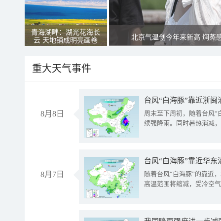
青海湖畔：湖光花海长
北京气温创今年来新高 焖蒸
云 天地铺成明亮画卷
重大天气事件
台风“白海豚”靠近浙闽
8月8日
周末至下周初，随着台风“
续强降雨。同时暑热消减，
台风“白海豚”靠近华东
8月7日
随着台风“白海豚”的靠近
高温范围将缩减，受冷空气