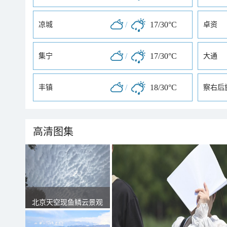
/
17/30°C
凉城
卓资
/
17/30°C
集宁
大通
/
18/30°C
丰镇
察右后
高清图集
北京天空现鱼鳞云景观