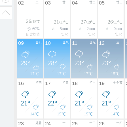
02
03
04
05
二十
廿一
廿二
廿三
26
21
27
26
/15℃
/17℃
/19℃
/17℃
60%
5mm
2mm
0mm
历史均值
实况
实况
实况
09
10
11
12
廿七
廿八
廿九
三十
29°
28°
23°
23°
17℃
17℃
17℃
15℃
16
17
18
19
初四
初五
初六
七夕节
21°
22°
21°
21°
14℃
15℃
15℃
14℃
23
24
25
26
处暑
十二
十三
十四