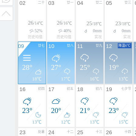
02
03
04
05
二十
廿一
廿二
廿三
26
26
25
23
/14℃
/16℃
/18℃
/18℃
52%
40%
0mm
0mm
历史均值
历史均值
实况
实况
09
10
11
12
廿七
廿八
廿九
降温6℃
28°
27°
25°
19°
18℃
17℃
16℃
13℃
16
17
18
19
初四
初五
初六
七夕节
23°
20°
21°
23°
13℃
12℃
13℃
15℃
23
24
25
26
处暑
十二
十三
十四