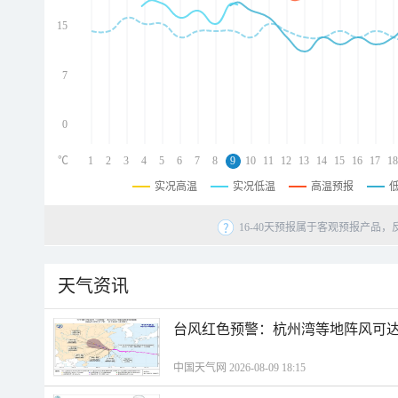
d
d
15
d
7
0
℃
1
2
3
4
5
6
7
8
9
10
11
12
13
14
15
16
17
18
实况高温
实况低温
高温预报
16-40天预报属于客观预报产品，
天气资讯
​台风红色预警：杭州湾等地阵风可达1
中国天气网 2026-08-09 18:15