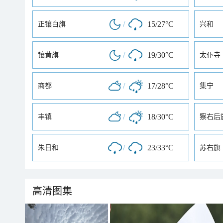
/
15/27°C
正镶白旗
兴和
/
19/30°C
镶黄旗
太仆寺
/
17/28°C
商都
集宁
/
18/30°C
丰镇
察右后
/
23/33°C
朱日和
苏右旗
高清图集