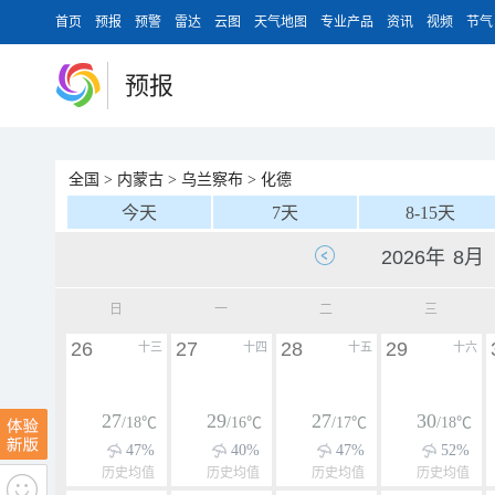
首页
预报
预警
雷达
云图
天气地图
专业产品
资讯
视频
节气
预报
全国
>
内蒙古
>
乌兰察布
>
化德
今天
7天
8-15天
日
一
二
三
26
27
28
29
十三
十四
十五
十六
27
29
27
30
/18℃
/16℃
/17℃
/18℃
47%
40%
47%
52%
历史均值
历史均值
历史均值
历史均值