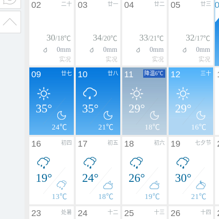
02
03
04
05
二十
廿一
廿二
廿三
30
34
33
32
/18℃
/20℃
/21℃
/17℃
0mm
0mm
0mm
0mm
实况
实况
实况
实况
09
10
11
12
廿七
廿八
降温6℃
三十
35°
35°
29°
29°
24℃
21℃
18℃
16℃
16
17
18
19
初四
初五
初六
七夕节
19°
24°
26°
30°
13℃
18℃
19℃
21℃
23
24
25
26
处暑
十二
十三
十四