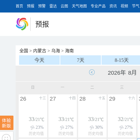
首页
预报
预警
雷达
云图
天气地图
专业产品
资讯
视频
节气
预报
全国
>
内蒙古
>
乌海
>
海南
今天
7天
8-15天
日
一
二
三
26
27
28
29
十三
十四
十五
十六
33
33
33
32
/21℃
/21℃
/21℃
/21℃
23%
27%
30%
27%
历史均值
历史均值
历史均值
历史均值