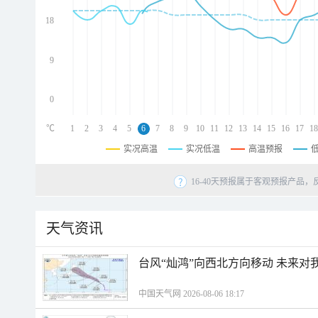
d
d
18
d
9
0
℃
1
2
3
4
5
6
7
8
9
10
11
12
13
14
15
16
17
18
实况高温
实况低温
高温预报
16-40天预报属于客观预报产品，
天气资讯
台风“灿鸿”向西北方向移动 未来对
中国天气网 2026-08-06 18:17