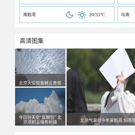
/
20/33°C
海勃湾
乌海
高清图集
北京天空现鱼鳞云景观
今日份天空“显眼包” 北
北京气温创今年来新高 焖蒸
京浓积云强势抢镜