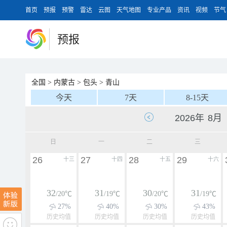
首页
预报
预警
雷达
云图
天气地图
专业产品
资讯
视频
节气
预报
全国
>
内蒙古
>
包头
>
青山
今天
7天
8-15天
日
一
二
三
26
27
28
29
十三
十四
十五
十六
32
31
30
31
/20℃
/19℃
/20℃
/19℃
27%
40%
30%
43%
历史均值
历史均值
历史均值
历史均值