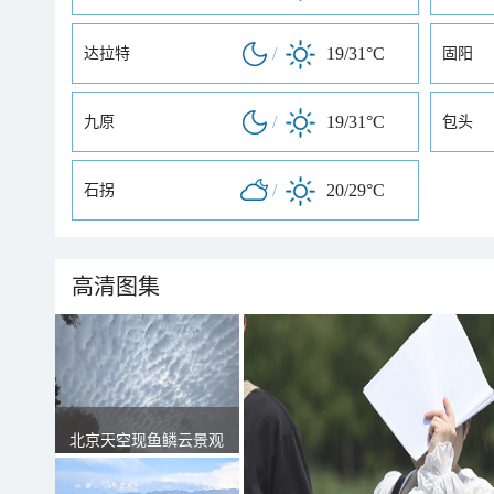
/
19/31°C
达拉特
固阳
/
19/31°C
九原
包头
/
20/29°C
石拐
高清图集
北京天空现鱼鳞云景观