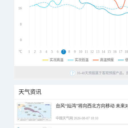
d
d
16
d
8
0
℃
1
2
3
4
5
6
7
8
9
10
11
12
13
14
15
16
17
18
实况高温
实况低温
高温预报
16-40天预报属于客观预报产品，
天气资讯
台风“灿鸿”将向西北方向移动 未来
中国天气网 2026-08-07 18:10