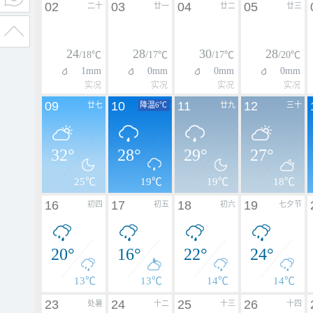
02
03
04
05
二十
廿一
廿二
廿三
24
28
30
28
/18℃
/17℃
/17℃
/20℃
1mm
0mm
0mm
0mm
实况
实况
实况
实况
09
10
11
12
廿七
降温6℃
廿九
三十
32°
28°
29°
27°
25℃
19℃
19℃
18℃
16
17
18
19
初四
初五
初六
七夕节
20°
16°
22°
24°
13℃
13℃
14℃
14℃
23
24
25
26
处暑
十二
十三
十四