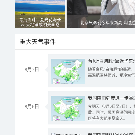
青海湖畔：湖光花海长
北京气温创今年来新高 焖蒸
云 天地铺成明亮画卷
重大天气事件
台风“白海豚”靠近华东
8月7日
随着台风“白海豚”的靠近
高温范围将缩减，受冷空气
8月6日
今明天（8月6日至7日）
散。同时，我国高温范围较
区将有大范围桑拿天。