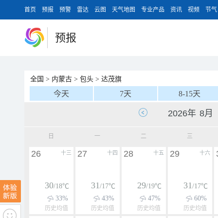
首页
预报
预警
雷达
云图
天气地图
专业产品
资讯
视频
节气
预报
全国
>
内蒙古
>
包头
>
达茂旗
今天
7天
8-15天
日
一
二
三
26
27
28
29
十三
十四
十五
十六
30
31
29
31
/18℃
/17℃
/19℃
/17℃
33%
43%
47%
60%
历史均值
历史均值
历史均值
历史均值