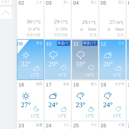
02
03
04
05
二十
廿一
廿二
廿三
30
29
29
27
/17℃
/17℃
/17℃
/18℃
47%
33%
0mm
0mm
历史均值
历史均值
实况
实况
09
10
11
12
廿七
降温6℃
降温11℃
三十
32°
29°
18°
20°
22℃
16℃
14℃
11℃
16
17
18
19
初四
初五
初六
七夕节
27°
24°
23°
24°
12℃
13℃
13℃
12℃
23
24
25
26
处暑
十二
十三
十四