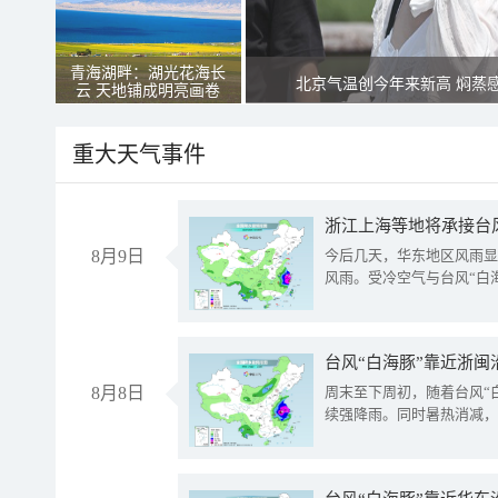
青海湖畔：湖光花海长
北京气温创今年来新高 焖蒸
云 天地铺成明亮画卷
重大天气事件
浙江上海等地将承接台风
8月9日
今后几天，华东地区风雨显
风雨。受冷空气与台风“白
台风“白海豚”靠近浙闽
8月8日
周末至下周初，随着台风“
续强降雨。同时暑热消减，