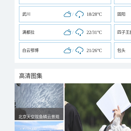
/
18/28°C
武川
固阳
/
22/31°C
满都拉
四子王
/
21/26°C
白云鄂博
包头
高清图集
北京天空现鱼鳞云景观