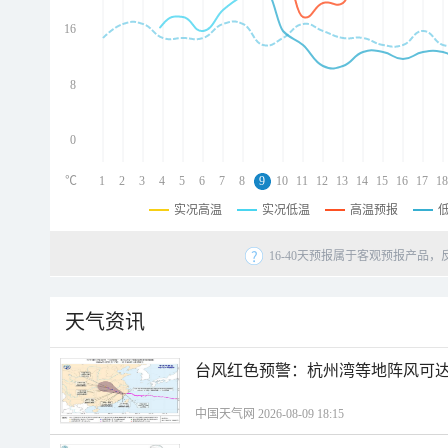
d
d
16
d
8
0
℃
1
2
3
4
5
6
7
8
9
10
11
12
13
14
15
16
17
18
实况高温
实况低温
高温预报
16-40天预报属于客观预报产品，
天气资讯
​台风红色预警：杭州湾等地阵风可达1
中国天气网 2026-08-09 18:15