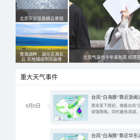
北京天空现鱼鳞云景观
青海湖畔：湖光花海长
北京气温创今年来新高 焖蒸
云 天地铺成明亮画卷
重大天气事件
台风“白海豚”靠近浙闽
8月8日
周末至下周初，随着台风“
续强降雨。同时暑热消减，
台风“白海豚”靠近华东