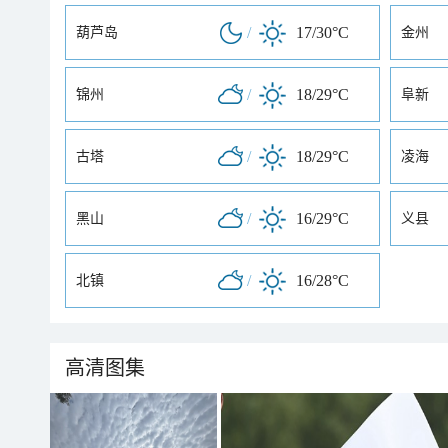
/
17/30°C
葫芦岛
金州
/
18/29°C
锦州
阜新
/
18/29°C
古塔
凌海
/
16/29°C
黑山
义县
/
16/28°C
北镇
高清图集