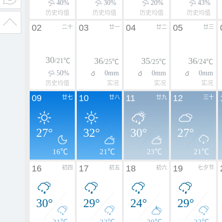
40%
30%
20%
43%
历史均值
历史均值
历史均值
历史均值
02
03
04
05
二十
廿一
廿二
廿三
30
36
35
36
/21℃
/25℃
/25℃
/24℃
50%
0mm
0mm
0mm
历史均值
实况
实况
实况
09
10
11
12
廿七
廿八
廿九
三十
27°
32°
30°
27°
16℃
21℃
23℃
21℃
16
17
18
19
初四
初五
初六
七夕节
30°
29°
24°
29°