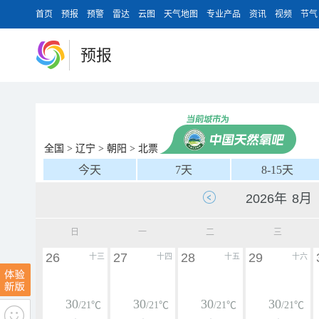
首页
预报
预警
雷达
云图
天气地图
专业产品
资讯
视频
节气
预报
全国
>
辽宁
>
朝阳
>
北票
今天
7天
8-15天
日
一
二
三
26
27
28
29
十三
十四
十五
十六
30
30
30
30
/21℃
/21℃
/21℃
/21℃