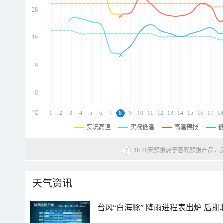
28
d
d
d
19
d
9
0
℃
1
2
3
4
5
6
7
8
9
10
11
12
13
14
15
16
17
18
实况高温
实况低温
高温预报
16-40天预报属于客观预报产品，
天气资讯
台风“白海豚” 降雨进程表出炉 后