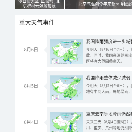
今日份天空“显眼包” 北
北京气温创今年来新高 焖蒸
京浓积云强势抢镜
重大天气事件
8月6日
今明天（8月6日至7日）
散。同时，我国高温范围较
区将有大范围桑拿天。
我国降雨整体减少减弱
8月5日
今明天（8月5日至6日）
地有中到大雨，局地暴雨，
重庆云南等地降雨仍然
8月4日
未来三天（8月4日至6日
川、重庆、贵州等地仍然降