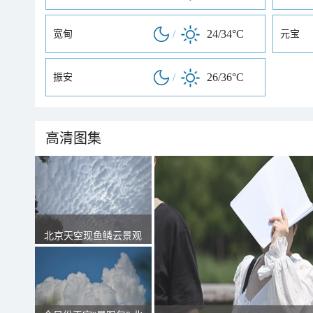
/
24/34°C
宽甸
元宝
/
26/36°C
振安
高清图集
北京天空现鱼鳞云景观