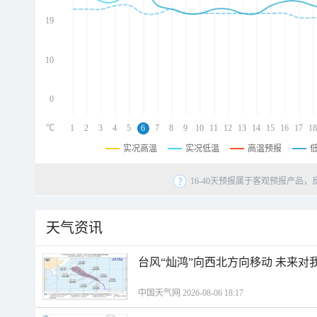
d
d
19
d
10
0
℃
1
2
3
4
5
6
7
8
9
10
11
12
13
14
15
16
17
18
实况高温
实况低温
高温预报
16-40天预报属于客观预报产品，
天气资讯
台风“灿鸿”向西北方向移动 未来对
中国天气网 2026-08-06 18:17