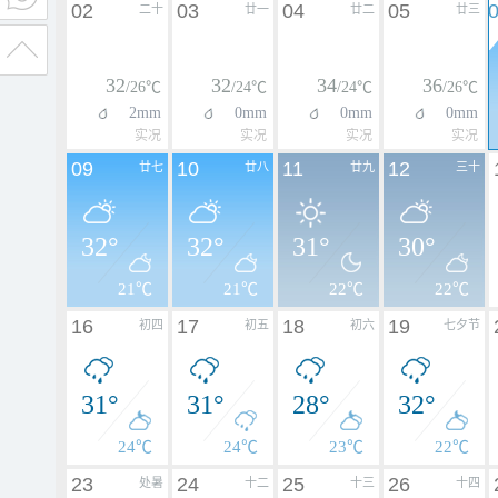
02
03
04
05
二十
廿一
廿二
廿三
32
32
34
36
/26℃
/24℃
/24℃
/26℃
2mm
0mm
0mm
0mm
实况
实况
实况
实况
09
10
11
12
廿七
廿八
廿九
三十
32°
32°
31°
30°
21℃
21℃
22℃
22℃
16
17
18
19
初四
初五
初六
七夕节
31°
31°
28°
32°
24℃
24℃
23℃
22℃
23
24
25
26
处暑
十二
十三
十四