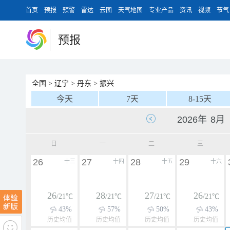
首页
预报
预警
雷达
云图
天气地图
专业产品
资讯
视频
节气
预报
全国
>
辽宁
>
丹东
>
振兴
今天
7天
8-15天
日
一
二
三
26
27
28
29
十三
十四
十五
十六
26
28
27
26
/21℃
/21℃
/21℃
/21℃
43%
57%
50%
43%
历史均值
历史均值
历史均值
历史均值