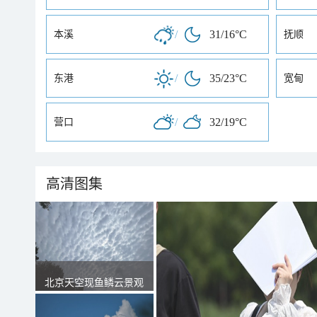
/
31/16°C
本溪
抚顺
/
35/23°C
东港
宽甸
/
32/19°C
营口
高清图集
北京天空现鱼鳞云景观