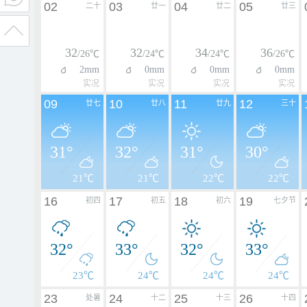
02
03
04
05
二十
廿一
廿二
廿三
32
32
34
36
/26℃
/24℃
/24℃
/26℃
2mm
0mm
0mm
0mm
实况
实况
实况
实况
09
10
11
12
廿七
廿八
廿九
三十
31°
32°
31°
30°
21℃
21℃
22℃
22℃
16
17
18
19
初四
初五
初六
七夕节
32°
33°
32°
33°
23℃
24℃
24℃
24℃
23
24
25
26
处暑
十二
十三
十四