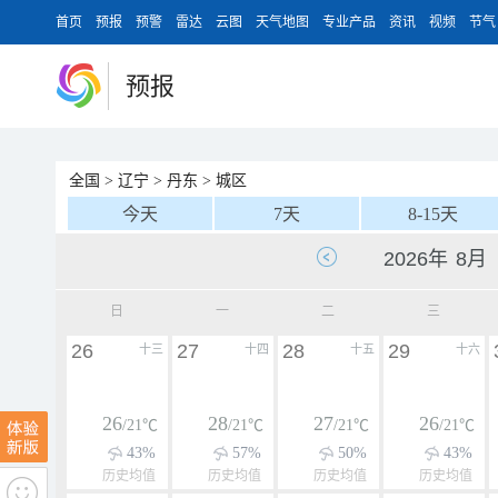
首页
预报
预警
雷达
云图
天气地图
专业产品
资讯
视频
节气
预报
全国
>
辽宁
>
丹东
>
城区
今天
7天
8-15天
日
一
二
三
26
27
28
29
十三
十四
十五
十六
26
28
27
26
/21℃
/21℃
/21℃
/21℃
43%
57%
50%
43%
历史均值
历史均值
历史均值
历史均值