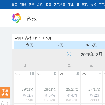
首页
预报
预警
雷达
云图
天气地图
专业产品
资讯
视频
节气
预报
全国
>
吉林
>
四平
>
铁东
今天
7天
8-15天
日
一
二
三
26
27
28
29
十三
十四
十五
十六
29
28
29
27
/22℃
/21℃
/21℃
/21℃
52%
37%
47%
52%
历史均值
历史均值
历史均值
历史均值