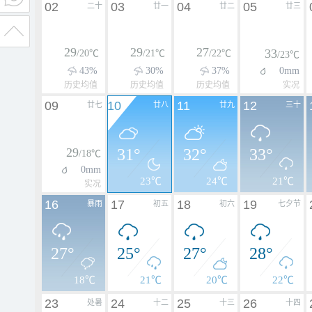
02
03
04
05
二十
廿一
廿二
廿三
29
29
27
33
/20℃
/21℃
/22℃
/23℃
43%
30%
37%
0mm
历史均值
历史均值
历史均值
实况
09
10
11
12
廿七
廿八
廿九
三十
29
31°
32°
33°
/18℃
0mm
23℃
24℃
21℃
实况
16
17
18
19
暴雨
初五
初六
七夕节
27°
25°
27°
28°
18℃
21℃
20℃
22℃
23
24
25
26
处暑
十二
十三
十四