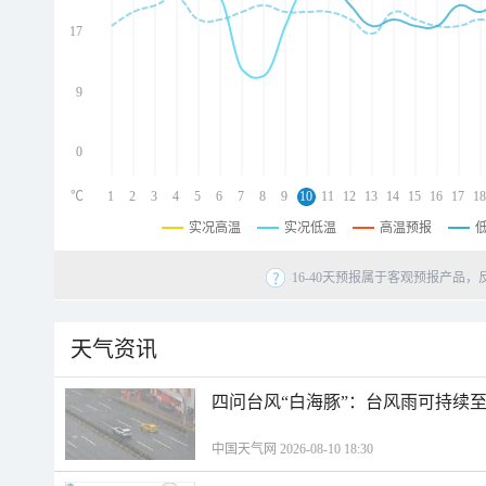
d
d
17
d
9
0
℃
1
2
3
4
5
6
7
8
9
10
11
12
13
14
15
16
17
18
实况高温
实况低温
高温预报
16-40天预报属于客观预报产品，
天气资讯
四问台风“白海豚”：台风雨可持续
中国天气网 2026-08-10 18:30