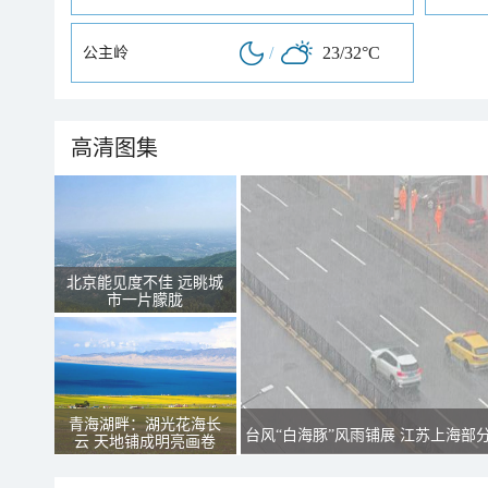
/
23/32°C
公主岭
高清图集
北京能见度不佳 远眺城
市一片朦胧
青海湖畔：湖光花海长
台风“白海豚”风雨铺展 江苏上海部
云 天地铺成明亮画卷