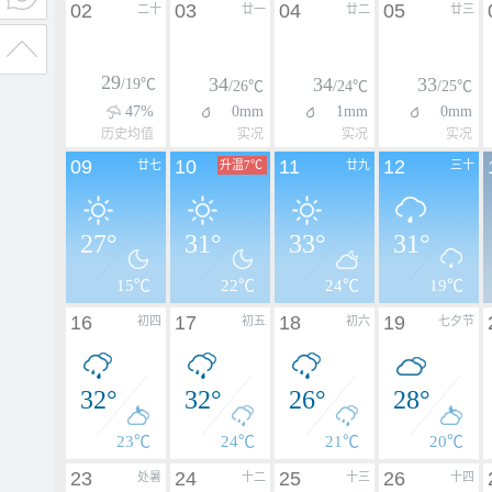
02
03
04
05
二十
廿一
廿二
廿三
29
34
34
33
/19℃
/26℃
/24℃
/25℃
47%
0mm
1mm
0mm
历史均值
实况
实况
实况
09
10
11
12
廿七
升温7℃
廿九
三十
27°
31°
33°
31°
15℃
22℃
24℃
19℃
16
17
18
19
初四
初五
初六
七夕节
32°
32°
26°
28°
23℃
24℃
21℃
20℃
23
24
25
26
处暑
十二
十三
十四