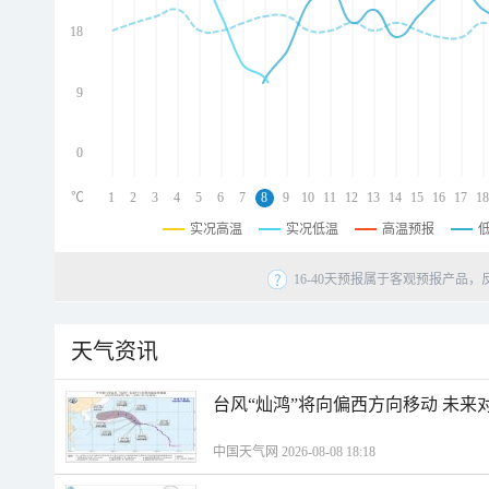
d
d
18
d
9
0
℃
1
2
3
4
5
6
7
8
9
10
11
12
13
14
15
16
17
18
实况高温
实况低温
高温预报
16-40天预报属于客观预报产品，
天气资讯
台风“灿鸿”将向偏西方向移动 未来
中国天气网 2026-08-08 18:18