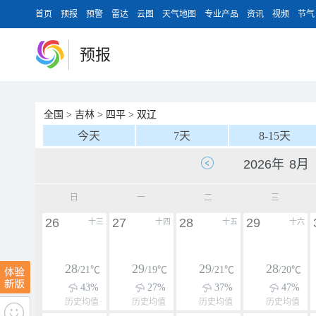
首页
预报
预警
雷达
云图
天气地图
专业产品
资讯
视频
节气
预报
全国
>
吉林
>
四平
>
双辽
今天
7天
8-15天
日
一
二
三
26
27
28
29
十三
十四
十五
十六
28
29
29
28
/21℃
/19℃
/21℃
/20℃
43%
27%
37%
47%
历史均值
历史均值
历史均值
历史均值