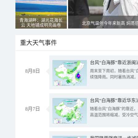
青海湖畔：湖光花海长
北京气温创今年来新高 焖蒸
云 天地铺成明亮画卷
重大天气事件
台风“白海豚”靠近浙闽
8月8日
周末至下周初，随着台风“
续强降雨。同时暑热消减，
台风“白海豚”靠近华东
8月7日
随着台风“白海豚”的靠近
高温范围将缩减，受冷空气