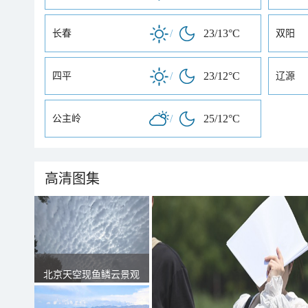
/
23/13°C
长春
双阳
/
23/12°C
四平
辽源
/
25/12°C
公主岭
高清图集
北京天空现鱼鳞云景观