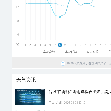
d
d
17
d
8
0
℃
1
2
3
4
5
6
7
8
9
10
11
12
13
14
15
16
17
18
实况高温
实况低温
高温预报
16-40天预报属于客观预报产品，
天气资讯
台风“白海豚” 降雨进程表出炉 后
中国天气网 2026-08-08 13:19