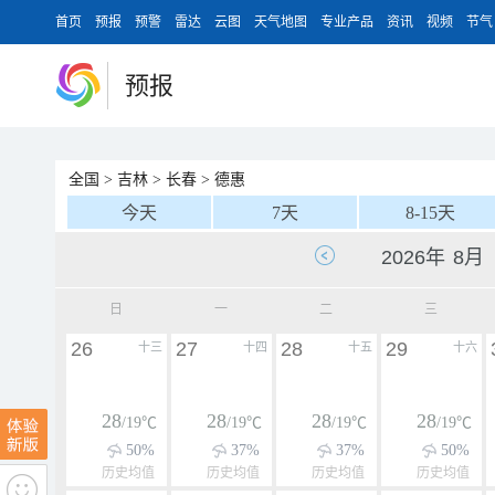
首页
预报
预警
雷达
云图
天气地图
专业产品
资讯
视频
节气
预报
全国
>
吉林
>
长春
>
德惠
今天
7天
8-15天
日
一
二
三
26
27
28
29
十三
十四
十五
十六
28
28
28
28
/19℃
/19℃
/19℃
/19℃
50%
37%
37%
50%
历史均值
历史均值
历史均值
历史均值