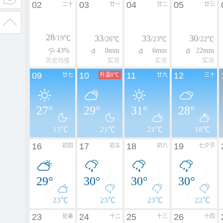
02
03
04
05
二十
廿一
廿二
廿三
28
33
33
30
/19℃
/26℃
/23℃
/22℃
43%
0mm
6mm
22mm
历史均值
实况
实况
实况
09
10
11
12
廿七
升温8℃
廿九
三十
27°
29°
31°
28°
13℃
21℃
21℃
18℃
16
17
18
19
初四
初五
初六
七夕节
29°
30°
30°
30°
23℃
23℃
23℃
22℃
23
24
25
26
处暑
十二
十三
十四