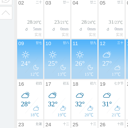
02
03
04
05
二十
廿一
廿二
廿三
28
23
28
31
/20℃
/21℃
/24℃
/23℃
5mm
0mm
0mm
0mm
实况
实况
实况
实况
09
10
11
12
廿七
廿八
廿九
三十
24°
25°
26°
27°
12℃
13℃
15℃
17℃
16
17
18
19
初四
初五
初六
七夕节
28°
32°
32°
31°
18℃
19℃
20℃
21℃
23
24
25
26
处暑
十二
十三
十四