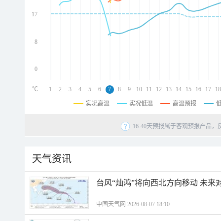
d
d
17
d
8
0
℃
1
2
3
4
5
6
7
8
9
10
11
12
13
14
15
16
17
18
实况高温
实况低温
高温预报
16-40天预报属于客观预报产品，
天气资讯
台风“灿鸿”将向西北方向移动 未来
中国天气网 2026-08-07 18:10