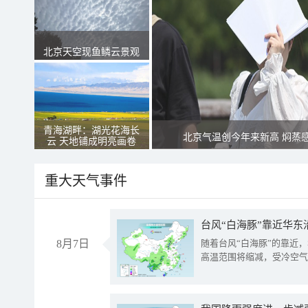
北京天空现鱼鳞云景观
青海湖畔：湖光花海长
北京气温创今年来新高 焖蒸
云 天地铺成明亮画卷
重大天气事件
台风“白海豚”靠近华东
8月7日
随着台风“白海豚”的靠近
高温范围将缩减，受冷空气