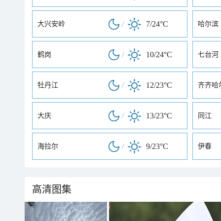
/
7/24°C
大兴安岭
哈尔滨
/
10/24°C
鹤岗
七台河
/
12/23°C
牡丹江
齐齐哈
/
13/23°C
大庆
同江
/
9/23°C
海拉尔
伊春
高清图集