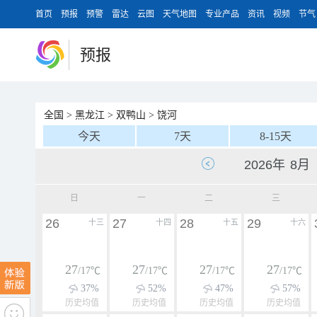
首页
预报
预警
雷达
云图
天气地图
专业产品
资讯
视频
节气
预报
全国
>
黑龙江
>
双鸭山
>
饶河
今天
7天
8-15天
日
一
二
三
26
27
28
29
十三
十四
十五
十六
27
27
27
27
/17℃
/17℃
/17℃
/17℃
37%
52%
47%
57%
历史均值
历史均值
历史均值
历史均值