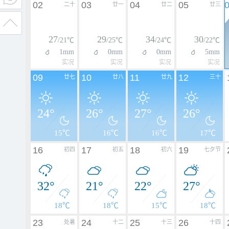
02
03
04
05
二十
廿一
廿二
廿三
27
29
34
30
/21℃
/25℃
/24℃
/22℃
1mm
0mm
0mm
5mm
实况
实况
实况
实况
09
10
11
12
廿七
廿八
廿九
三十
24°
26°
27°
26°
15℃
16℃
16℃
17℃
16
17
18
19
初四
初五
初六
七夕节
32°
21°
22°
27°
18℃
18℃
15℃
18℃
23
24
25
26
处暑
十二
十三
十四