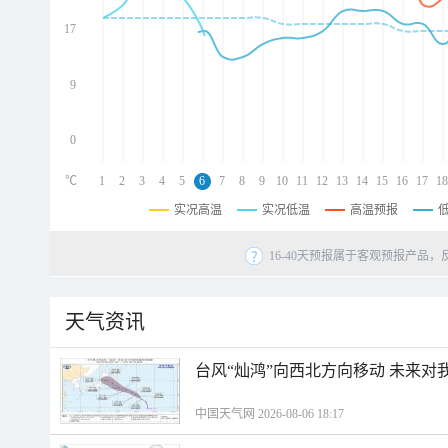
d
d
17
d
9
0
℃
1
2
3
4
5
6
7
8
9
10
11
12
13
14
15
16
17
18
实况高温
实况低温
高温预报
16-40天预报属于客观预报产品，
天气资讯
台风“灿鸿”向西北方向移动 未来对
中国天气网 2026-08-06 18:17