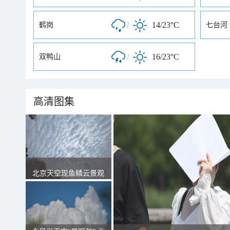
/
14/23°C
鹤岗
七台河
/
16/23°C
双鸭山
高清图集
北京天空现鱼鳞云景观