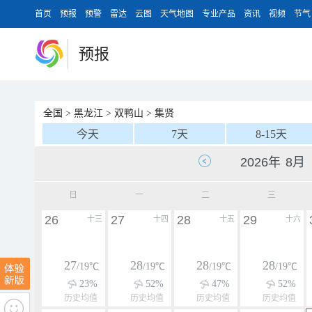
首页
预报
预警
雷达
云图
天气地图
专业产品
资讯
视频
节气
预报
全国
>
黑龙江
>
双鸭山
>
集贤
今天
7天
8-15天
日
一
二
三
26
27
28
29
十三
十四
十五
十六
27
28
28
28
/19℃
/19℃
/19℃
/19℃
23%
52%
47%
52%
历史均值
历史均值
历史均值
历史均值