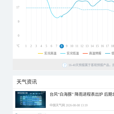
d
d
17
d
9
0
℃
1
2
3
4
5
6
7
8
9
10
11
12
13
14
15
16
17
18
实况高温
实况低温
高温预报
16-40天预报属于客观预报产品，
天气资讯
台风“白海豚” 降雨进程表出炉 后
中国天气网 2026-08-08 13:19