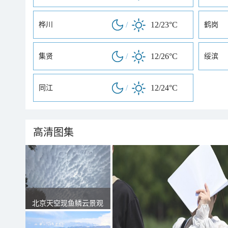
/
12/23°C
桦川
鹤岗
/
12/26°C
集贤
绥滨
/
12/24°C
同江
高清图集
北京天空现鱼鳞云景观