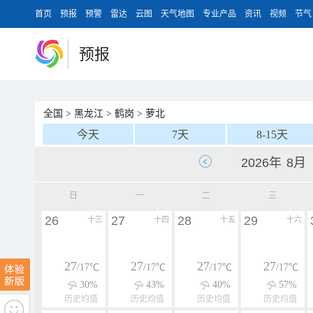
首页
预报
预警
雷达
云图
天气地图
专业产品
资讯
视频
节气
预报
全国
>
黑龙江
>
鹤岗
>
萝北
今天
7天
8-15天
日
一
二
三
26
27
28
29
十三
十四
十五
十六
27
27
27
27
/17℃
/17℃
/17℃
/17℃
30%
43%
40%
57%
历史均值
历史均值
历史均值
历史均值