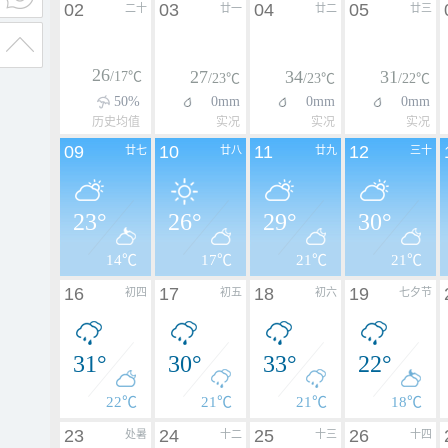
02
03
04
05
二十
廿一
廿二
廿三
26
27
34
31
/17℃
/23℃
/23℃
/22℃
50%
0mm
0mm
0mm
历史均值
实况
实况
实况
09
10
11
12
廿七
廿八
廿九
三十
23°
26°
29°
30°
14℃
17℃
21℃
21℃
16
17
18
19
初四
初五
初六
七夕节
31°
30°
33°
22°
22℃
21℃
21℃
18℃
23
24
25
26
处暑
十二
十三
十四