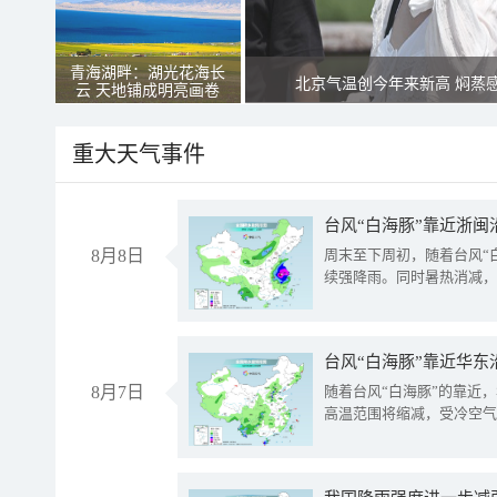
青海湖畔：湖光花海长
北京气温创今年来新高 焖蒸
云 天地铺成明亮画卷
重大天气事件
台风“白海豚”靠近浙闽
8月8日
周末至下周初，随着台风“
续强降雨。同时暑热消减，
台风“白海豚”靠近华东
8月7日
随着台风“白海豚”的靠近
高温范围将缩减，受冷空气